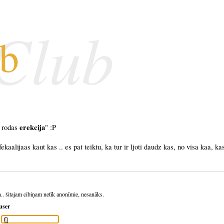
 Club
ub
erekcija
c rodas
" :P
fekaalijaas kaut kas .. es pat teiktu, ka tur ir ljoti daudz kas, no visa kaa, ka
h.. šitajam cibiņam netīk anonīmie, nesanāks.
user