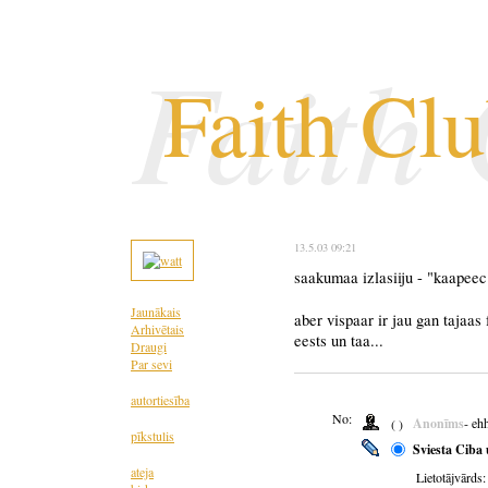
Faith
Faith Cl
13.5.03 09:21
saakumaa izlasiiju - "kaapee
Jaunākais
aber vispaar ir jau gan tajaas 
Arhivētais
eests un taa...
Draugi
Par sevi
autortiesība
No:
Anonīms
- eh
( )
pīkstulis
Sviesta Ciba 
ateja
Lietotājvārds: