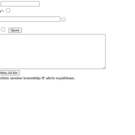
ar'?
ieslēdzis anonīmo komentētāju IP adrešu noglabāšanu..