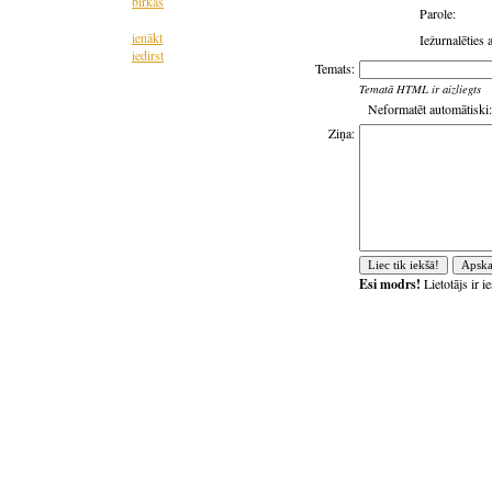
birkas
Parole:
ienākt
Iežurnalēties 
iedirst
Temats:
Tematā HTML ir aizliegts
Neformatēt automātiski:
Ziņa:
Esi modrs!
Lietotājs ir 