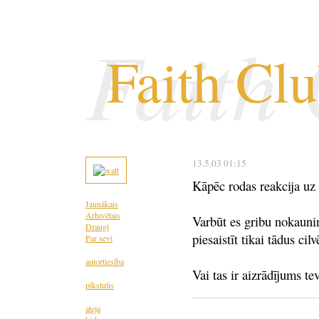
Faith
Faith Cl
13.5.03 01:15
Kāpēc rodas reakcija uz 
Jaunākais
Arhivētais
Varbūt es gribu nokauninā
Draugi
piesaistīt tikai tādus cil
Par sevi
autortiesība
Vai tas ir aizrādījums te
pīkstulis
ateja