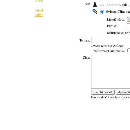
birkas
No:
Anonīms
- ehh..
( )
ienākt
Sviesta Ciba us
iedirst
Lietotājvārds:
Parole:
Iežurnalēties ar'
Temats:
Tematā HTML ir aizliegts
Neformatēt automātiski:
Ziņa:
Esi modrs!
Lietotājs ir ies