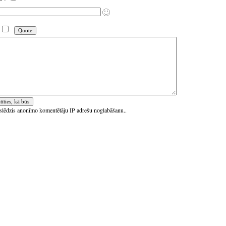
ieslēdzis anonīmo komentētāju IP adrešu noglabāšanu..