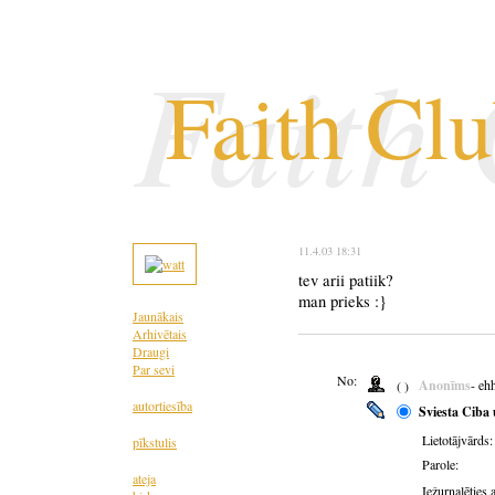
Faith
Faith Cl
11.4.03 18:31
tev arii patiik?
man prieks :}
Jaunākais
Arhivētais
Draugi
Par sevi
No:
Anonīms
- eh
( )
autortiesība
Sviesta Ciba 
Lietotājvārds:
pīkstulis
Parole:
ateja
Iežurnalēties 