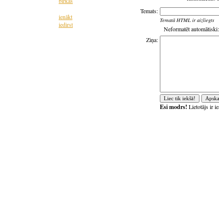
birkas
Temats:
ienākt
Tematā HTML ir aizliegts
iedirst
Neformatēt automātiski:
Ziņa:
Esi modrs!
Lietotājs ir 