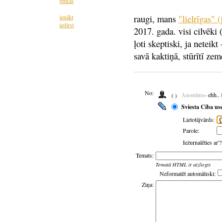
birkas
raugi, mans
"lielrīgas" 
ienākt
iedirst
2017. gada. visi cilvēki 
ļoti skeptiski, ja neteik
savā kaktiņā, stūrītī zem
No:
Anonīms
- ehh..
( )
Sviesta Ciba us
Lietotājvārds:
Parole:
Iežurnalēties ar'
Temats:
Tematā HTML ir aizliegts
Neformatēt automātiski:
Ziņa: