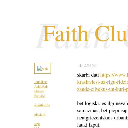
Faith
Faith Cl
14.1.25 10:14
skarbi dati
https://www.l
kraslaviesi-uz-rigu-ridz
i
Jaunākais
Arhivētais
zaude-cilvekus-un-kuri-
Draugi
Par sevi
bet loģiski. es ilgi nevar
autortiesība
samazinās, bet pieprasīj
pīkstulis
neatgriezeniskais urbaniz
lauki izput.
ateja