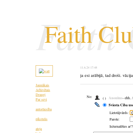
Faith
Faith Cl
11.6.24 17:48
ja esi arābijā, tad droši. vācij
Jaunākais
Arhivētais
Draugi
No:
Anonīms
- ehh..
( )
Par sevi
Sviesta Ciba us
autortiesība
Lietotājvārds:
pīkstulis
Parole:
Iežurnalēties ar'
ateja