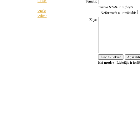
birkas
Temats:
Tematā HTML ir aizliegts
ienākt
Neformatēt automātiski:
iedirst
Ziņa:
Esi modrs!
Lietotājs ir ies