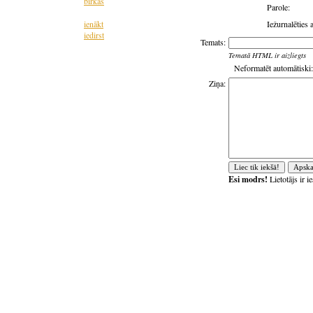
birkas
Parole:
ienākt
Iežurnalēties 
iedirst
Temats:
Tematā HTML ir aizliegts
Neformatēt automātiski:
Ziņa:
Esi modrs!
Lietotājs ir 