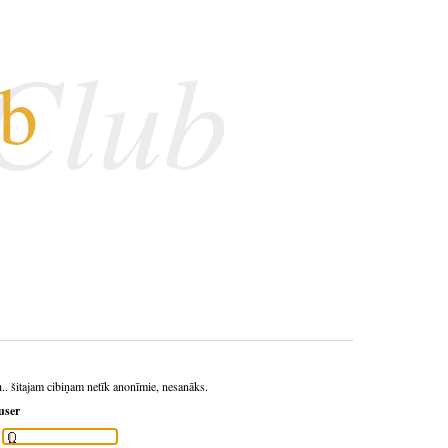
 Club
ub
h.. šitajam cibiņam netīk anonīmie, nesanāks.
user