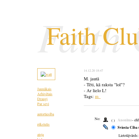
Faith
Faith Cl
14.12.20 18:47
M. jautā
- Tēti, kā raksta "lol"?
Jaunākais
- Ar lielo L!
Arhivētais
Tags:
m_
Draugi
Par sevi
autortiesība
No:
Anonīms
- eh
( )
pīkstulis
Sviesta Ciba 
ateja
Lietotājvārds: