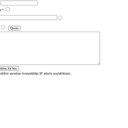
ar'?
ieslēdzis anonīmo komentētāju IP adrešu noglabāšanu..