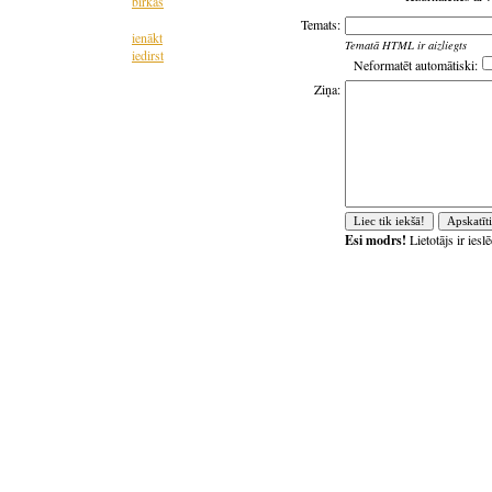
birkas
Temats:
ienākt
Tematā HTML ir aizliegts
iedirst
Neformatēt automātiski:
Ziņa:
Esi modrs!
Lietotājs ir ies