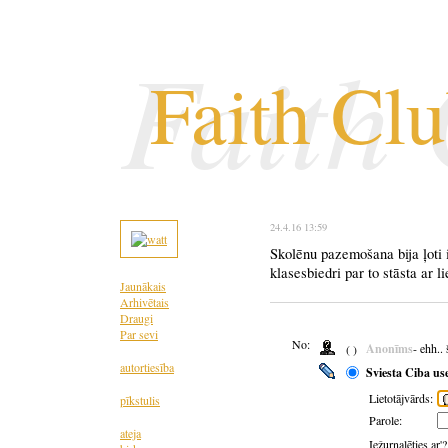
Faith
Faith Cl
24.4.16 13:59
Skolēnu pazemošana bija ļoti i
klasesbiedri par to stāsta ar 
Jaunākais
Arhivētais
Draugi
Par sevi
No:
Anonīms
- ehh..
( )
autortiesība
Sviesta Ciba us
Lietotājvārds:
pīkstulis
Parole:
ateja
Iežurnalēties ar'