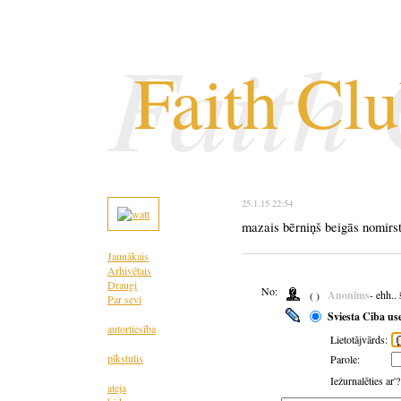
Faith
Faith Cl
25.1.15 22:54
mazais bērniņš beigās nomirst
Jaunākais
Arhivētais
Draugi
No:
Anonīms
- ehh..
( )
Par sevi
Sviesta Ciba us
autortiesība
Lietotājvārds:
pīkstulis
Parole:
Iežurnalēties ar'
ateja