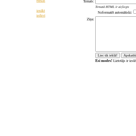
birkas
Temats:
Tematā HTML ir aizliegts
ienākt
Neformatēt automātiski:
iedirst
Ziņa:
Esi modrs!
Lietotājs ir ies