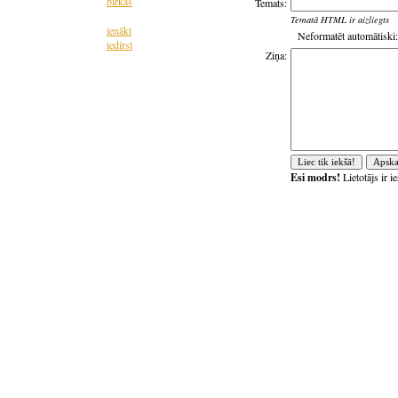
birkas
Temats:
Tematā HTML ir aizliegts
ienākt
Neformatēt automātiski:
iedirst
Ziņa:
Esi modrs!
Lietotājs ir 