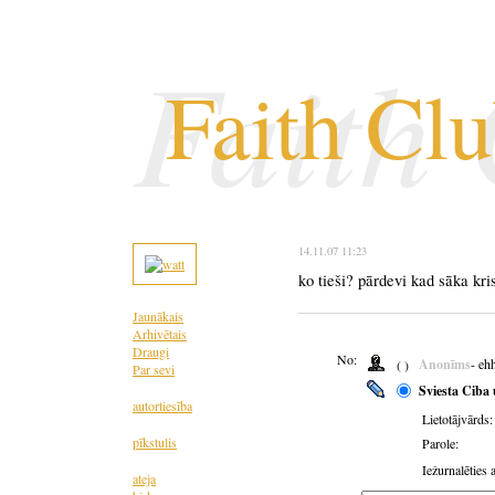
Faith
Faith Cl
14.11.07 11:23
ko tieši? pārdevi kad sāka kri
Jaunākais
Arhivētais
Draugi
No:
Anonīms
- eh
( )
Par sevi
Sviesta Ciba 
autortiesība
Lietotājvārds:
pīkstulis
Parole:
Iežurnalēties 
ateja