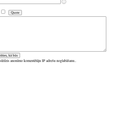
ieslēdzis anonīmo komentētāju IP adrešu noglabāšanu..