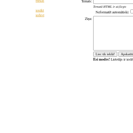
birkas
Temats:
Tematā HTML ir aizliegts
ienākt
Neformatēt automātiski:
iedirst
Ziņa:
Esi modrs!
Lietotājs ir ies