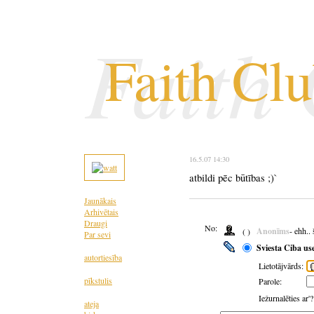
Faith
Faith Cl
16.5.07 14:30
atbildi pēc būtības ;)`
Jaunākais
Arhivētais
Draugi
No:
Anonīms
- ehh..
( )
Par sevi
Sviesta Ciba us
autortiesība
Lietotājvārds:
pīkstulis
Parole:
Iežurnalēties ar'
ateja