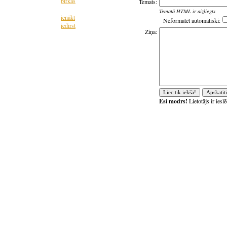
birkas
Temats:
Tematā HTML ir aizliegts
ienākt
Neformatēt automātiski:
iedirst
Ziņa:
Esi modrs!
Lietotājs ir ies