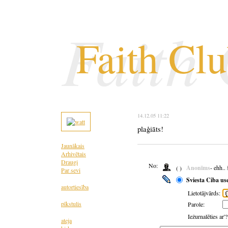
Faith
Faith Cl
14.12.05 11:22
plaģiāts!
Jaunākais
Arhivētais
Draugi
No:
Anonīms
- ehh..
( )
Par sevi
Sviesta Ciba us
autortiesība
Lietotājvārds:
pīkstulis
Parole:
Iežurnalēties ar'
ateja