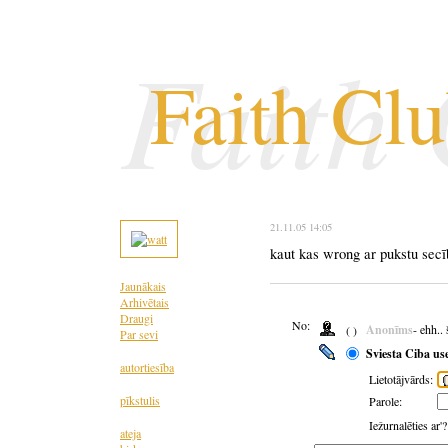
Faith
Faith Cl
21.11.05 14:05
kaut kas wrong ar pukstu secī
Jaunākais
Arhivētais
Draugi
No:
Anonīms
- ehh..
( )
Par sevi
Sviesta Ciba us
autortiesība
Lietotājvārds:
pīkstulis
Parole:
Iežurnalēties ar'
ateja