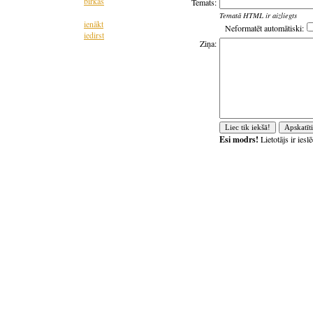
birkas
Temats:
Tematā HTML ir aizliegts
ienākt
Neformatēt automātiski:
iedirst
Ziņa:
Esi modrs!
Lietotājs ir ies