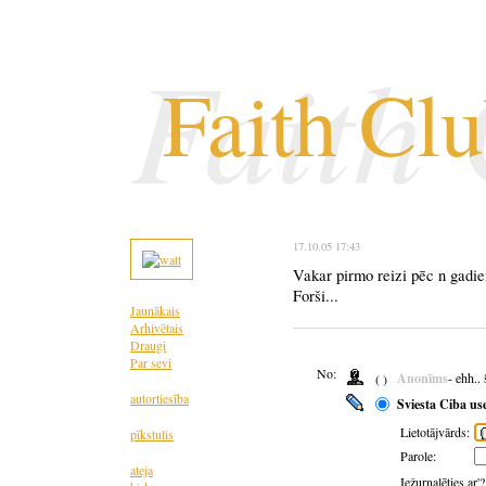
Faith
Faith Cl
17.10.05 17:43
Vakar pirmo reizi pēc n gadie
Forši...
Jaunākais
Arhivētais
Draugi
Par sevi
No:
Anonīms
- ehh..
( )
autortiesība
Sviesta Ciba us
Lietotājvārds:
pīkstulis
Parole:
ateja
Iežurnalēties ar'