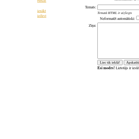
birkas
Temats:
ienākt
Tematā HTML ir aizliegts
iedirst
Neformatēt automātiski:
Ziņa:
Esi modrs!
Lietotājs ir ies