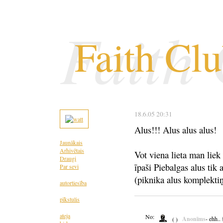
Faith
Faith Cl
18.6.05 20:31
Alus!!! Alus alus alus!
Jaunākais
Arhivētais
Vot viena lieta man liek
Draugi
īpaši Piebalgas alus tik
Par sevi
(piknika alus komplektiņ
autortiesība
pīkstulis
ateja
No:
Anonīms
- ehh..
( )