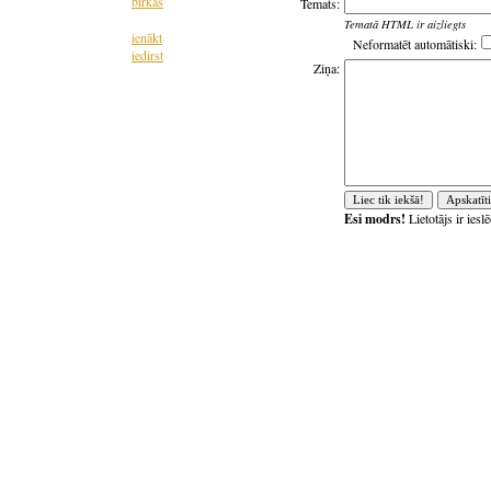
birkas
Temats:
Tematā HTML ir aizliegts
ienākt
Neformatēt automātiski:
iedirst
Ziņa:
Esi modrs!
Lietotājs ir ies