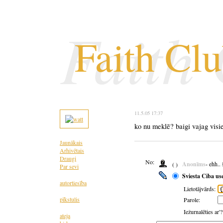
Faith
Faith Cl
11.5.05 17:37
ko nu meklē? baigi vajag vis
Jaunākais
Arhivētais
Draugi
No:
Anonīms
- ehh..
( )
Par sevi
Sviesta Ciba us
autortiesība
Lietotājvārds:
pīkstulis
Parole:
Iežurnalēties ar'
ateja