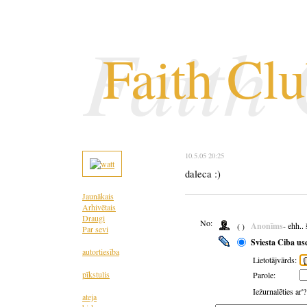
Faith
Faith Cl
10.5.05 20:25
daleca :)
Jaunākais
Arhivētais
Draugi
No:
Anonīms
- ehh..
( )
Par sevi
Sviesta Ciba us
autortiesība
Lietotājvārds:
pīkstulis
Parole:
Iežurnalēties ar'
ateja