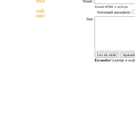
birkas
Temats:
Tematā HTML ir aizliegts
ienākt
Neformatēt automātiski:
iedirst
Ziņa:
Esi modrs!
Lietotājs ir ies