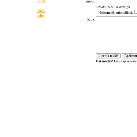
birkas
Temats:
Tematā HTML ir aizliegts
ienākt
Neformatēt automātiski:
iedirst
Ziņa:
Esi modrs!
Lietotājs ir ies