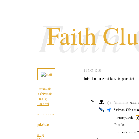
Faith
Faith Cl
11.5.05 12:30
labi ka tu zini kas ir pareizi
Jaunākais
Arhivētais
Draugi
No:
Anonīms
- ehh..
( )
Par sevi
Sviesta Ciba us
autortiesība
Lietotājvārds:
pīkstulis
Parole:
Iežurnalēties ar'
ateja