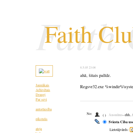
Faith
Faith Cl
8.5.05 23:08
ahā, šitais palīdz.
Jaunākais
Regsvr32.exe %windir%\syste
Arhivētais
Draugi
Par sevi
autortiesība
No:
Anonīms
- ehh..
( )
pīkstulis
Sviesta Ciba us
ateja
Lietotājvārds: