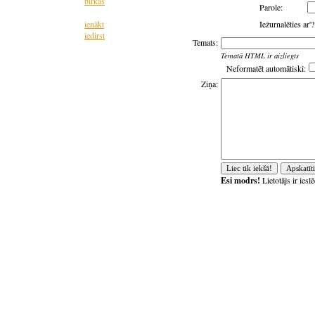
birkas
Parole:
ienākt
Iežurnalēties ar'
iedirst
Temats:
Tematā HTML ir aizliegts
Neformatēt automātiski:
Ziņa:
Esi modrs!
Lietotājs ir ies