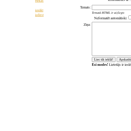
birkas
Temats:
ienākt
Tematā HTML ir aizliegts
iedirst
Neformatēt automātiski:
Ziņa:
Esi modrs!
Lietotājs ir ies