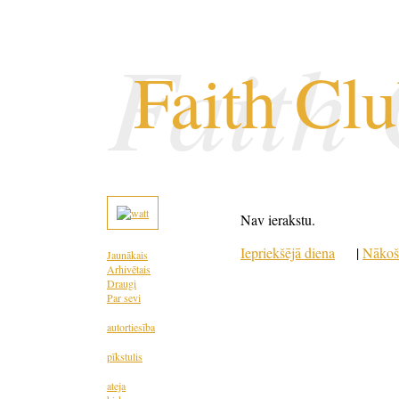
Faith
Faith Cl
Nav ierakstu.
Iepriekšējā diena
|
Nākoš
Jaunākais
Arhivētais
Draugi
Par sevi
autortiesība
pīkstulis
ateja