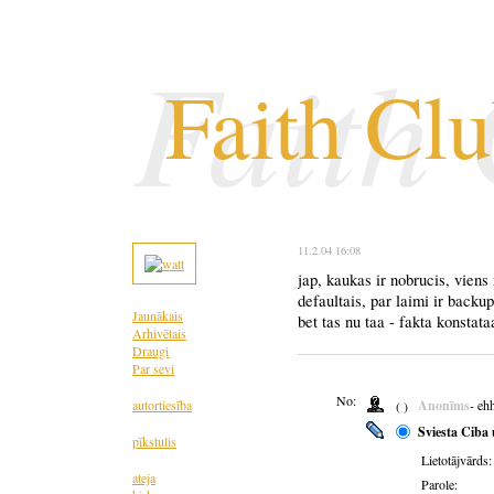
Faith
Faith Cl
11.2.04 16:08
jap, kaukas ir nobrucis, viens
defaultais, par laimi ir backup
Jaunākais
bet tas nu taa - fakta konstata
Arhivētais
Draugi
Par sevi
No:
autortiesība
Anonīms
- eh
( )
Sviesta Ciba 
pīkstulis
Lietotājvārds:
ateja
Parole: