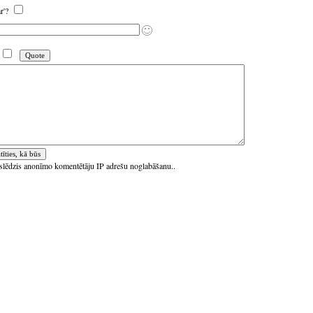
ar'?
ieslēdzis anonīmo komentētāju IP adrešu noglabāšanu..