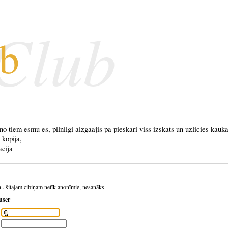
 Club
ub
 no tiem esmu es, pilniigi aizgaajis pa pieskari viss izskats un uzlicies kauk
 kopija,
acija
h.. šitajam cibiņam netīk anonīmie, nesanāks.
user