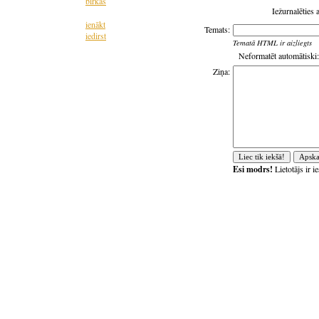
birkas
Iežurnalēties 
ienākt
Temats:
iedirst
Tematā HTML ir aizliegts
Neformatēt automātiski:
Ziņa:
Esi modrs!
Lietotājs ir 