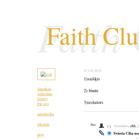
Faith
Faith Cl
25.1.04 20:23
1)saišķis
Jaunākais
2) bunte
Arhivētais
Draugi
3)izolators
Par sevi
autortiesība
pīkstulis
No:
Anonīms
- ehh..
( )
Sviesta Ciba us
ateja