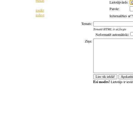
birkas
Lietotājvārds:
Parole:
ienākt
iedirst
Iežurnalēties ar'
Temats:
Tematā HTML ir aizliegts
Neformatēt automātiski:
Ziņa:
Esi modrs!
Lietotājs ir ies