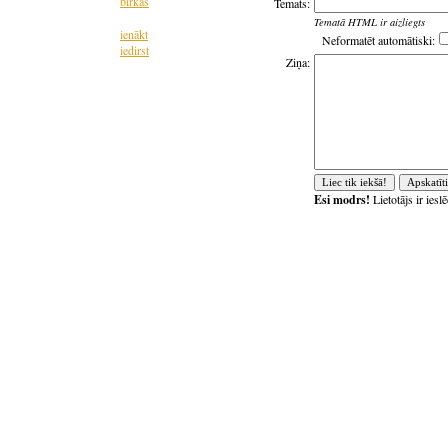
birkas
Temats:
Tematā HTML ir aizliegts
ienākt
Neformatēt automātiski:
iedirst
Ziņa:
Esi modrs!
Lietotājs ir ies