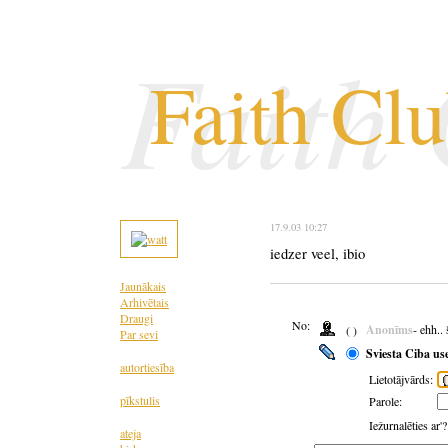
Faith
Faith Cl
17.9.03 10:27
iedzer veel, ibio
Jaunākais
Arhivētais
Draugi
No:
Anonīms
- ehh..
( )
Par sevi
Sviesta Ciba us
autortiesība
Lietotājvārds:
pīkstulis
Parole:
Iežurnalēties ar'
ateja