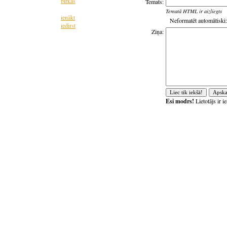
birkas
Temats:
Tematā HTML ir aizliegts
ienākt
Neformatēt automātiski:
iedirst
Ziņa:
Esi modrs!
Lietotājs ir 