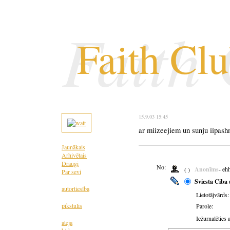
Faith
Faith Cl
15.9.03 15:45
ar miizeejiem un sunju iipash
Jaunākais
Arhivētais
Draugi
No:
Anonīms
- eh
( )
Par sevi
Sviesta Ciba 
autortiesība
Lietotājvārds:
pīkstulis
Parole:
Iežurnalēties 
ateja