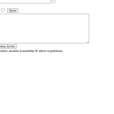
ieslēdzis anonīmo komentētāju IP adrešu noglabāšanu..