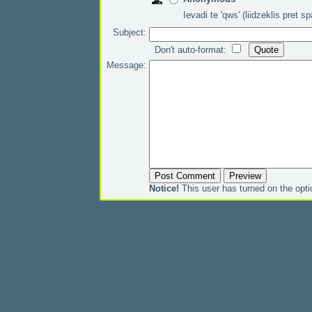
Ievadi te 'qws' (liidzeklis pret 
Subject:
Don't auto-format:
Message:
Notice!
This user has turned on the opt