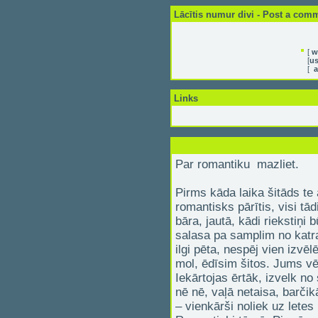
Lācītis numur divi - Post a com
[
w
[
us
[
a
Links
Par romantiku mazliet.
Pirms kāda laika šitāds te 
romantisks pārītis, visi tā
bāra, jautā, kādi riekstiņi 
salasa pa samplim no katra
ilgi pēta, nespēj vien izvēl
mol, ēdīsim šitos. Jums vēl
Iekārtojas ērtāk, izvelk no
nē nē, vaļā netaisa, barči
– vienkārši noliek uz letes 