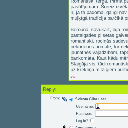
Romantiski tērgā. Pirmā pa
pasūtījumam. Šoreiz izvēla
ir, ja tā padomā, galīgi na
muļķīgā tradīcija barčikā p
Berounā, savukārt, bija rom
pastaigāties pilsētas galven
romantiski, rociņās sadevuš
nekurienes nomale, tur nekā
jaunatnes vajadzībām, tāpē
bankomāta. Kaut kādu mērķi
Staigāja visi tādi romanti
uz krekliņa milzīgiem burt
link
Reply:
From:
Sviesta Ciba user
Username:
Password:
Log in?
Anonymous