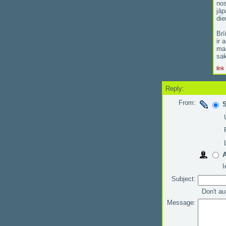
nos
jāp
die
Brī
ir 
man
sak
link
Reply:
From:
S
I
Subject:
Don't au
Message: