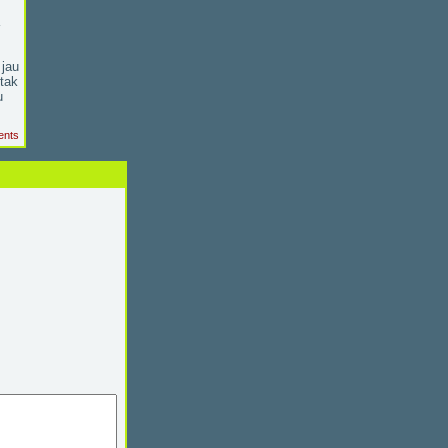
 jau
 tak
u
ents