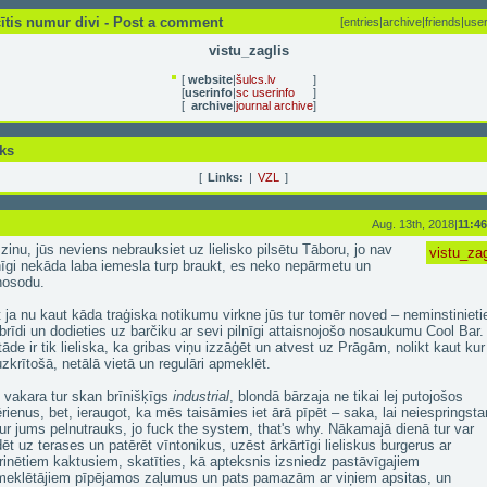
ītis numur divi - Post a comment
[
entries
|
archive
|
friends
|
user
vistu_zaglis
[
website
|
šulcs.lv
]
[
userinfo
|
sc userinfo
]
[
archive
|
journal archive
]
ks
[
Links:
|
VZL
]
Aug. 13th, 2018|
11:4
zinu, jūs neviens nebrauksiet uz lielisko pilsētu Tāboru, jo nav
vistu_zag
nīgi nekāda laba iemesla turp braukt, es neko nepārmetu un
nosodu.
 ja nu kaut kāda traģiska notikumu virkne jūs tur tomēr noved – neminstinieti
brīdi un dodieties uz barčiku ar sevi pilnīgi attaisnojošo nosaukumu Cool Bar.
tāde ir tik lieliska, ka gribas viņu izzāģēt un atvest uz Prāgām, nolikt kaut kur
zkrītošā, netālā vietā un regulāri apmeklēt.
 vakara tur skan brīnišķīgs
industrial
, blondā bārzaja ne tikai lej putojošos
rienus, bet, ieraugot, ka mēs taisāmies iet ārā pīpēt – saka, lai neiespringst
ur jums pelnutrauks, jo fuck the system, that's why. Nākamajā dienā tur var
ēt uz terases un patērēt vīntonikus, uzēst ārkārtīgi lieliskus burgerus ar
inētiem kaktusiem, skatīties, kā apteksnis izsniedz pastāvīgajiem
eklētājiem pīpējamos zaļumus un pats pamazām ar viņiem apsitas, un