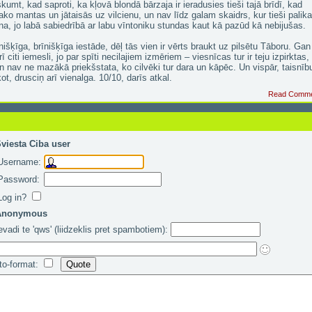
kumt, kad saproti, ka kļovā blondā bārzaja ir ieradusies tieši tajā brīdī, kad
ako mantas un jātaisās uz vilcienu, un nav līdz galam skaidrs, kur tieši palika
na, jo labā sabiedrībā ar labu vīntoniku stundas kaut kā pazūd kā nebijušas.
nišķīga, brīnišķīga iestāde, dēļ tās vien ir vērts braukt uz pilsētu Tāboru. Gan
arī citi iemesli, jo par spīti necilajiem izmēriem – viesnīcas tur ir teju izpirktas,
 nav ne mazākā priekšstata, ko cilvēki tur dara un kāpēc. Un vispār, taisnīb
ot, drusciņ arī vienalga. 10/10, darīs atkal.
Read Comm
viesta Ciba user
Username:
Password:
Log in?
Anonymous
evadi te 'qws' (liidzeklis pret spambotiem):
to-format: