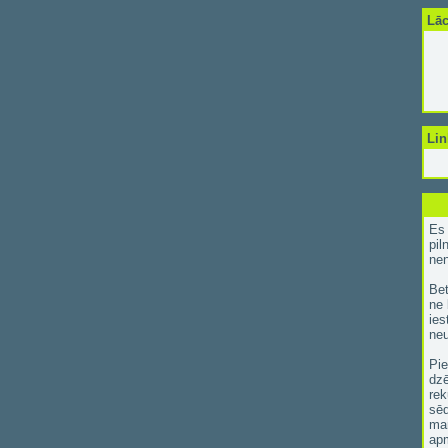
Lāc
Lin
Es 
pil
ne
Bet
ne 
ies
neu
Pie
dzē
rek
sēd
mar
apm