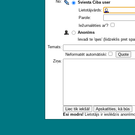
No:
Sviesta Ciba user
Lietotājvārds:
Parole:
Iežurnalēties ar'?
Anonīms
Ievadi te 'qws' (liidzeklis pret 
Temats:
Neformatēt automātiski:
Ziņa:
Esi modrs!
Lietotājs ir ieslēdzis anonī