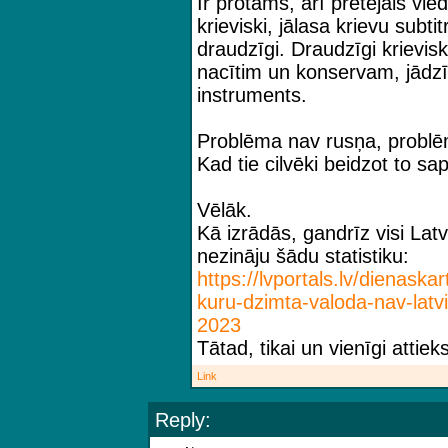
Ir protams, arī pretējais viedo
krieviski, jālasa krievu subti
draudzīgi. Draudzīgi krievis
nacītim un konservam, jādzīv
instruments.
Problēma nav rusņa, problēm
Kad tie cilvēki beidzot to sa
Vēlāk.
Kā izrādās, gandrīz visi Lat
nezināju šādu statistiku:
https://lvportals.lv/dienaska
kuru-dzimta-v
aloda-nav-latvi
2023
Tātad, tikai un vienīgi attie
Link
Reply: