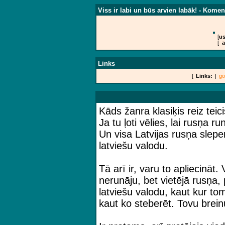
Viss ir labi un būs arvien labāk! - Komen
[
us
[
a
Links
[
Links:
|
go
Kāds žanra klasiķis reiz teici
Ja tu ļoti vēlies, lai rusņa ru
Un visa Latvijas rusņa slep
latviešu valodu.
Tā arī ir, varu to apliecināt.
nerunāju, bet vietējā rusņa, 
latviešu valodu, kaut kur t
kaut ko steberēt. Tovu brei