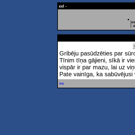
xxl -
[
us
[
a
Gribēju pasūdzēties par sūro 
Tīnim tīņa gājieni, sīkā ir v
vispār ir par mazu, lai uz v
Pate vainīga, ka sabūvējusi 
link