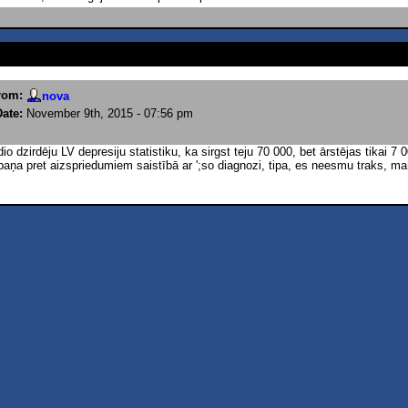
rom:
nova
Date:
November 9th, 2015 - 07:56 pm
dio dzirdēju LV depresiju statistiku, ka sirgst teju 70 000, bet ārstējas tikai 7 
aņa pret aizspriedumiem saistībā ar ';so diagnozi, tipa, es neesmu traks, man