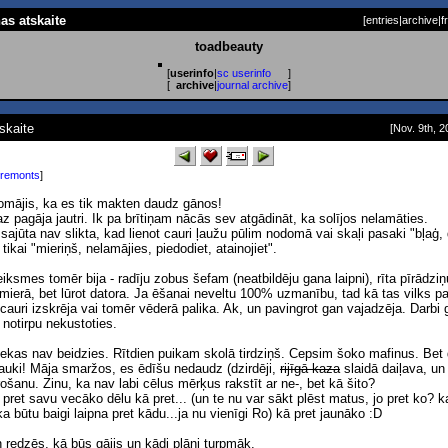
nas atskaite
[
entries
|
archive
|
f
toadbeauty
[
userinfo
|
sc userinfo
]
[
archive
|
journal archive
]
skaite
[Nov. 9th, 2
 remonts
]
domājis, ka es tik makten daudz gānos!
z pagāja jautri. Ik pa brītiņam nācās sev atgādināt, ka solījos nelamāties.
 sajūta nav slikta, kad lienot cauri ļaužu pūlim nodomā vai skaļi pasaki "bļaģ, 
tikai "mieriņš, nelamājies, piedodiet, atainojiet".
iksmes tomēr bija - radīju zobus šefam (neatbildēju gana laipni), rīta pīrādzi
mierā, bet lūrot datora. Ja ēšanai neveltu 100% uzmanību, tad kā tas vilks p
cauri izskrēja vai tomēr vēderā palika. Ak, un pavingrot gan vajadzēja. Darbi gā
notirpu nekustoties.
nekas nav beidzies. Rītdien puikam skolā tirdziņš. Cepsim šoko mafinus. Bet 
 jauki! Māja smaržos, es ēdīšu nedaudz (dzirdēji,
rijīgā kaza
slaidā daiļava, u
ošanu. Zinu, ka nav labi cēlus mērķus rakstīt ar ne-, bet kā šito?
pret savu vecāko dēlu kā pret... (un te nu var sākt plēst matus, jo pret ko? k
a būtu baigi laipna pret kādu...ja nu vienīgi Ro) kā pret jaunāko :D
n redzēs, kā būs gājis un kādi plāni turpmāk.