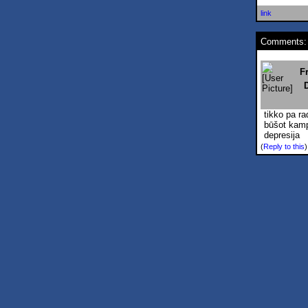
link
Comments:
F
tikko pa ra
būšot kamp
depresija
(
Reply to this
)