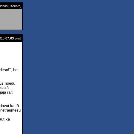
riends
|
userinfo
]
015|
07:03 pm
]
dirsa!", bet
ņus noēdu
asakā
ja raiti,
davai ka tā
n netraumēšu
aut kā