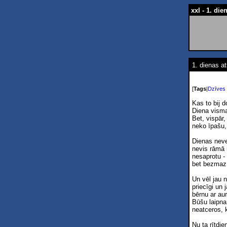
xxl - 1. die
1. dienas at
[
Tags
|
Dzīves
Kas to bij 
Diena visma
Bet, vispār,
neko īpašu, 
Dienas neve
nevis rāmā 
nesaprotu - 
bet bezmaz 
Un vēl jau 
priecīgi un
bērnu ar aur
Būšu laipna 
neatceros, k
Nu ta rītdie