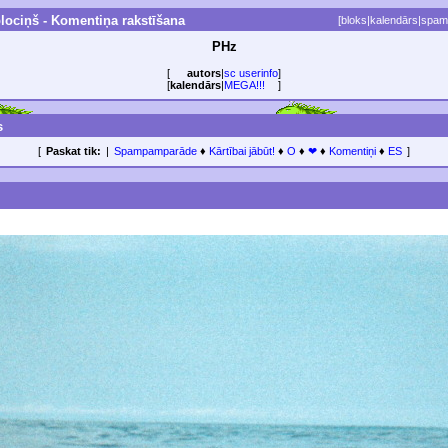
lociņš - Komentiņa rakstīšana
[
bloks
|
kalendārs
|
spam
PHz
[
autors
|
sc userinfo
]
[
kalendārs
|
MEGA!!!
]
s
[
Paskat tik:
|
Spampamparāde
♦
Kārtībai jābūt!
♦
O
♦
❤
♦
Komentiņi
♦
ES
]