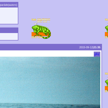
parāde
|
autors
]
2015-09-12|
21:35
phz