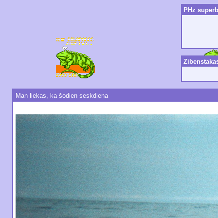
PHz superb
Zibenstaka
Man liekas, ka šodien seskdiena