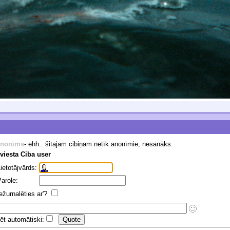
nonīms
- ehh.. šitajam cibiņam netīk anonīmie, nesanāks.
viesta Ciba user
ietotājvārds:
arole:
ežurnalēties ar'?
ēt automātiski: