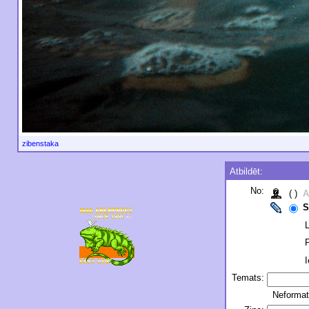
zibenstaka
Atbildēt:
No:
( )
A
S
L
P
I
Temats:
Neformat