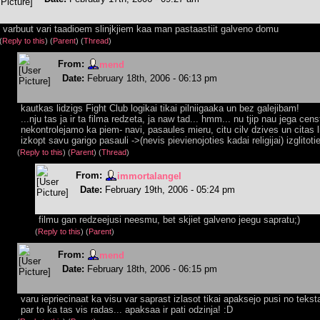
varbuut vari taadioem slinjkjiem kaa man pastaastiit galveno domu
(
Reply to this
)
(
Parent
) (
Thread
)
From:
mend
Date:
February 18th, 2006 - 06:13 pm
kautkas lidzigs Fight Club logikai tikai pilniigaaka un bez galejibam!
...nju tas ja ir ta filma redzeta, ja naw tad... hmm... nu tjip nau jega cens
nekontrolejamo ka piem- navi, pasaules mieru, citu cilv dzives un citas l
izkopt savu garigo pasauli ->(nevis pievienojoties kadai religijai) izglitot
(
Reply to this
)
(
Parent
) (
Thread
)
From:
immortalangel
Date:
February 19th, 2006 - 05:24 pm
filmu gan redzeejusi neesmu, bet skjiet galveno jeegu sapratu;)
(
Reply to this
)
(
Parent
)
From:
mend
Date:
February 18th, 2006 - 06:15 pm
varu iepriecinaat ka visu var saprast izlasot tikai apaksejo pusi no teksta
par to ka tas vis radas... apaksaa ir pati odzinja! :D