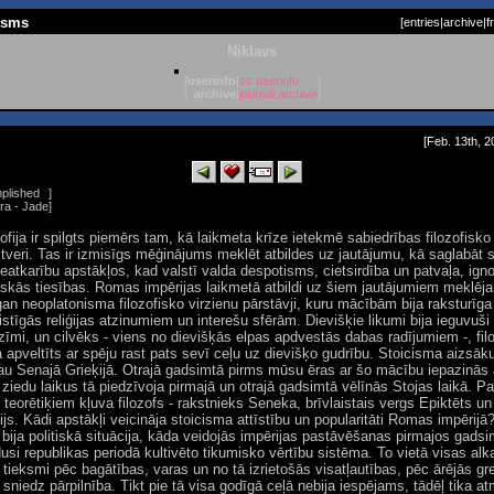
cisms
[
entries
|
archive
|
f
Niklavs
[
userinfo
|
sc userinfo
]
[
archive
|
journal archive
]
[Feb. 13th, 2
plished
]
ra - Jade
]
ofija ir spilgts piemērs tam, kā laikmeta krīze ietekmē sabiedrības filozofisk
tveri. Tas ir izmisīgs mēģinājums meklēt atbildes uz jautājumu, kā saglabāt 
eatkarību apstākļos, kad valstī valda despotisms, cietsirdība un patvaļa, igno
iskās tiesības. Romas impērijas laikmetā atbildi uz šiem jautājumiem meklēj
gan neoplatonisma filozofisko virzienu pārstāvji, kuru mācībām bija raksturīga
istīgās reliģijas atzinumiem un interešu sfērām. Dievišķie likumi bija ieguvuši
zīmi, un cilvēks - viens no dievišķās elpas apdvestās dabas radījumiem -, fil
a apveltīts ar spēju rast pats sevī ceļu uz dievišķo gudrību. Stoicisma aizsāk
au Senajā Grieķijā. Otrajā gadsimtā pirms mūsu ēras ar šo mācību iepazinās a
ziedu laikus tā piedzīvoja pirmajā un otrajā gadsimtā vēlīnās Stojas laikā. P
teorētiķiem kļuva filozofs - rakstnieks Seneka, brīvlaistais vergs Epiktēts un
js. Kādi apstākļi veicināja stoicisma attīstību un popularitāti Romas impērijā
bija politiskā situācija, kāda veidojās impērijas pastāvēšanas pirmajos gadsim
dusi republikas periodā kultivēto tikumisko vērtību sistēma. To vietā visas al
r tieksmi pēc bagātības, varas un no tā izrietošās visatļautības, pēc ārējās g
sniedz pārpilnība. Tikt pie tā visa godīgā ceļā nebija iespējams, tādēļ tika a