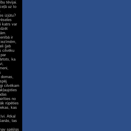
bu tēvijai.
ceļā uz to
n
es izjūtu?
vēseles
 katrs var
īdzēt
bām.
enībā ir
m iezīmēm,
li (jeb
s cilvēku
 par
ārtots, ka
vi,
meni,
s
as domas,
espēj
īgi cilvēkam
kļaujoties
ādas
irīties no
āk rūpēties
"Nekas, kas
īvi. Atkal
šanās, tas
nav spējīgs