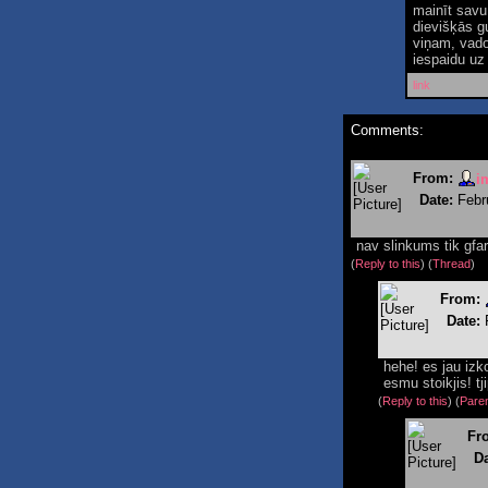
mainīt savu 
dievišķās gu
viņam, vado
iespaidu uz 
link
Comments:
From:
i
Date:
Febr
nav slinkums tik gfar
(
Reply to this
)
(
Thread
)
From:
Date:
hehe! es jau izko
esmu stoikjis! tj
(
Reply to this
)
(
Pare
Fr
Da