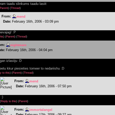
am taadu slinkums taadu lasiit
Parent
) (
Thread
)
From:
mend
Date:
February 16th, 2006 - 03:09 pm
nevajag! :P
his
)
(
Parent
) (
Thread
)
om:
nightmare
te:
February 16th, 2006 - 04:04 pm
gan izlasiiju :D
eetu kkur piesieties tomeer to nedariishu :D
y to this
)
(
Parent
) (
Thread
)
From:
mend
Date:
February 16th, 2006 - 07:50 pm
:)
(
Reply to this
)
(
Parent
)
From:
immortalangel
Date:
February 17th, 2006 - 09:27 am