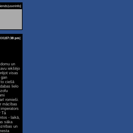
riends
|
userinfo
]
006|
07:38 pm
]
o domu un
savu iekšējo
rējot visas
a gan
 to ciešā
 dabas lielo
ozofu
umi
rī romieši.
ar mācības
 imperators
? Tā
tos - laikā,
kas sāka
reznības un
tmesta