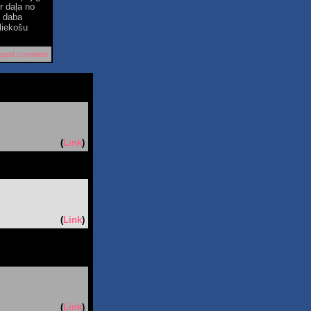
ir daļa no
o daba
liekošu
post comment
(
Link
)
(
Link
)
(
Link
)