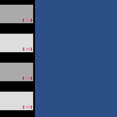
(
Link
)
(
Link
)
(
Link
)
(
Link
)