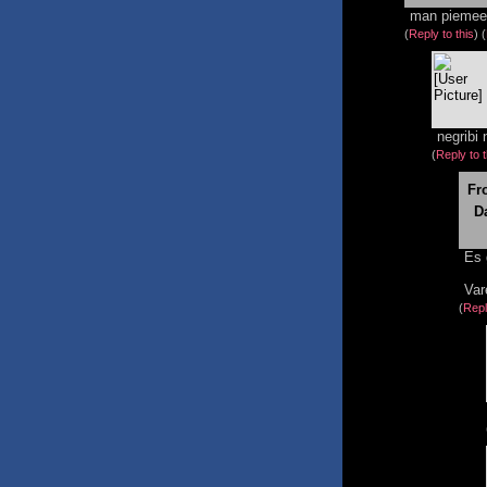
man piemeer
(
Reply to this
)
(
negribi 
(
Reply to t
Fr
Da
Es 
Var
(
Repl