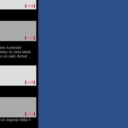
(
Link
)
(
Link
)
ties kontrolet
ietas ta vieta labak
ies un sakt domat...
(
Link
)
(
Link
)
 jo augseja dalja ir