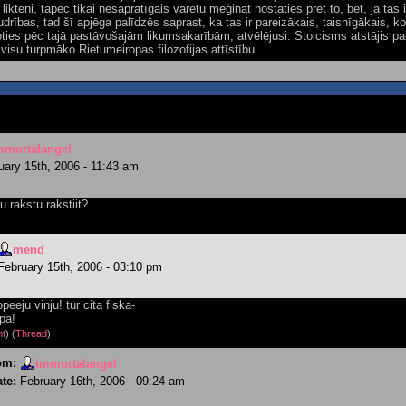
likteni, tāpēc tikai nesaprātīgais varētu mēģināt nostāties pret to, bet, ja tas 
drības, tad šī apjēga palīdzēs saprast, ka tas ir pareizākais, taisnīgākais, k
ties pēc tajā pastāvošajām likumsakarībām, atvēlējusi. Stoicisms atstājis pa
visu turpmāko Rietumeiropas filozofijas attīstību.
mmortalangel
uary 15th, 2006 - 11:43 am
u rakstu rakstiit?
mend
February 15th, 2006 - 03:10 pm
peeju vinju! tur cita fiska-
ipa!
nt
) (
Thread
)
om:
immortalangel
te:
February 16th, 2006 - 09:24 am