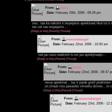
From:
mend
Date:
February 20th, 2006 - 09:28 pm
nuu.. taa ka nakotni ir iespejams aprekinaat tikai tur ir
tas vel nau iespejams....
(
Reply to this
)
(
Parent
) (
Thread
)
From:
immortalangel
Date:
February 22nd, 2006 - 10:00 am
tad jau savu naakotni tu esi jau aprekjinaajis...
(
Reply to this
)
(
Parent
) (
Thread
)
From:
mend
Date:
February 22nd, 2006 - 08:47 
nevar aprekinat... tas ir parak gruti! prieksta
un zinaat visu pasaules vilveeku dzives... to va
(
Reply to this
)
(
Parent
) (
Thread
)
From:
immortalangel
Date:
February 23rd, 2006 - 12