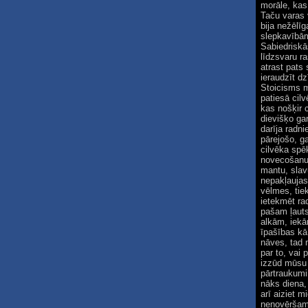
morāle, kas 
Taču varas 
bija nežēlīg
slepkavībām
Sabiedriskā
līdzsvaru r
atrast pats 
ieraudzīt d
Stoicisms m
patiesā cil
kas nošķir 
dievišķo ga
darīja radn
pārejošo, ga
cilvēka spē
novecošanu,
mantu, slav
nepakļaujas 
vēlmes, tiek
ietekmēt rad
pašam ļauts
alkām, iekā
īpašības kā
nāves, tad 
par to, vai 
izzūd mūsu 
pārtraukumi
nāks diena,
arī aiziet m
nenovēršamī