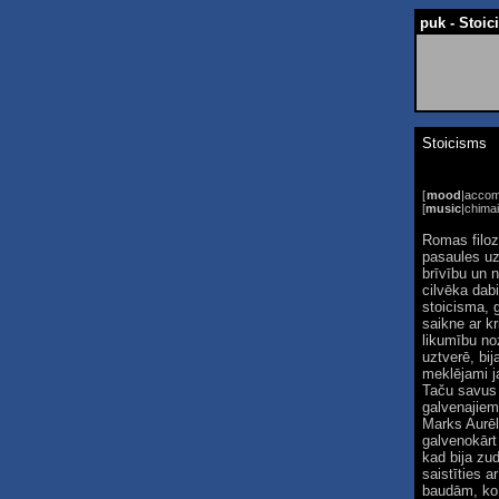
puk - Stoi
Stoicisms
[
mood
|
accom
[
music
|
chimai
Romas filoz
pasaules uz
brīvību un n
cilvēka dab
stoicisma, 
saikne ar kr
likumību no
uztverē, bij
meklējami j
Taču savus 
galvenajiem 
Marks Aurēli
galvenokārt 
kad bija zu
saistīties a
baudām, ko 