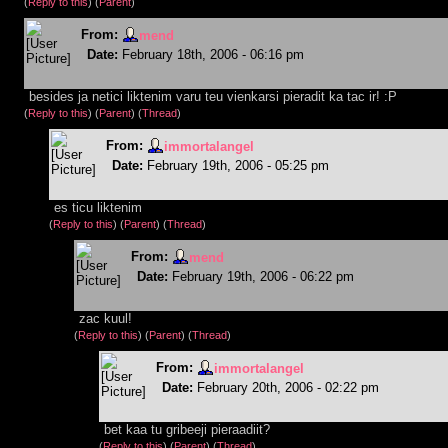
(
Reply to this
)
(
Parent
)
From:
mend
Date:
February 18th, 2006 - 06:16 pm
besides ja netici liktenim varu teu vienkarsi pieradit ka tac ir! :P
(
Reply to this
)
(
Parent
) (
Thread
)
From:
immortalangel
Date:
February 19th, 2006 - 05:25 pm
es ticu liktenim
(
Reply to this
)
(
Parent
) (
Thread
)
From:
mend
Date:
February 19th, 2006 - 06:22 pm
zac kuul!
(
Reply to this
)
(
Parent
) (
Thread
)
From:
immortalangel
Date:
February 20th, 2006 - 02:22 pm
bet kaa tu gribeeji pieraadiit?
(
Reply to this
)
(
Parent
) (
Thread
)