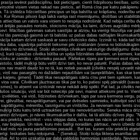
prasīja ievērot pašdisciplīnu, būt pieticīgam, cienīt līdzpilsoņu tiesības, uzticī
virsotnē visiem vietas nekad nav pieticis, arī Romā cīņa par katru pakāpienu 
a. Tā izslēdza līdzcietības principus un bija balstīta uz krāpšanu, nodevību u
. Kur Romas pilsoņi šajā laikā varēja rast mierinājumu, drošības un stabilitāt
s attiecības un valsts vara viņiem to nespēja nodrošināt. Kad nebija cerību d
ast ārējās pasaules norisēs, stoicisms mācīja, ka laimi, dzīves augstāko mērķi
sevī. Mācības galvenais saturs saistījās ar atziņu, ka vienīgi filozofija var pal
zīvi tās pareizajā gaismā un tā balstās uz pašas dabas radītajām likumsakarī
ācīja kartam dzīvot saskaņā ar savu cilvēcisko dabu. Izzināt to, kāda tad īst
vēka daba, vajadzēja palīdzēt tieksmei pēc zināšanām (viena no būtiskākajā
cilvēku no dzīvnieka). Stoiķi akcentēja cilvēkam raksturīgo divdaļīgumu: dvēse
ru), kurā izpaužas cilvēka būtība un spēja līdzināties dieviem, un ķermeni, ka
iecisku ar zemāko - dzīvnieku pasauli. Pārliekas rūpes par ķermeni esot rūpes
istošo, tādēļ muļķīgi būtu veltīt dzīvi tam, ko nevar paturēt. Pašas dabas iek
kos nav mainīt daudz ko no tā, kas notiek pasaulē (cilvēks nespēj uzvarēt nā
 viņš nav pasargāts no dažādām nejaušībām vai ļaunprātībām, kas skar ķer
u karjeru, ģimeni). Tādēļ tikai nesaprātīgais sāktu cīņu pret tiem spēkiem, ka
viņa varai. Cilvēkam jāuztraucas tikai par to, ko patiesi spēj pārvaldīt (sav
smes), to atņemt vai iznīcināt nevar nekādi ārēji spēki. Pat tad, ja cilvēks n
ušos situāciju, viņš var būt noteicējs pār sevi, mainot attieksmi pret to. Vien
 izvēlēties, vai viņš, līdzinoties dzīvniekam, taps par sava ķermeņa vergu, pa
rei, gļēvulībai, nesaprātīgumam, vai par dvēseles saimnieku, kultivējot sevī t
 saprātīgumu, mērenību, taisnīgumu un vīrišķību. Ja nevienam nav lemts izva
muļķīgi būtu katru brīdi uztraukties par tās nenovēršamību. Seneka māca drīz
pareizi dzīvojam, jo nāves likumsakarība ir dalīta, lai tā atklātu dzīves jēgu. 
acu priekšā, neiznīkst - viss slēpjas dabā, no kuras tas nācis un vēl nāks. Ir
, nav bojāejas. Un nāve, kuru mēs bailīgi noraidām, pārtrauc, nevis izbeidz dz
 kad mēs no jauna parādīsimies pasaulē... Bet tas, kuram stāv priekšā atgrie
ierīgi. Ieskaties lietu riņķojumā..." (Seneka). Stoiķi ticēja likteņa esamībai un
bai. Arī to viņi uzskatīja par dabā valdošās harmonijas sastāvdaļu. Neviens 