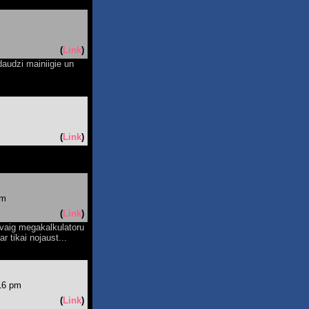
(
Link
)
 daudzi mainiigie un
(
Link
)
pm
(
Link
)
m vaig megakalkulatoru
r tikai nojaust...
:16 pm
(
Link
)