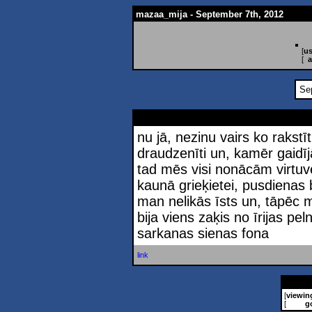
mazaa_mija - September 7th, 2012
[
us
[
a
Se
nu jā, nezinu vairs ko rakstī
draudzenīti un, kamēr gaidī
tad mēs visi nonācām virtuv
kaunā grieķietei, pusdienas bi
man nelikās īsts un, tāpēc m
bija viens zaķis no īrijas pe
sarkanas sienas fona
link
[
viewin
[
g