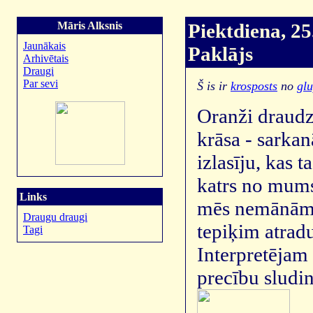
Māris Alksnis
Piektdiena, 25
Jaunākais
Paklājs
Arhivētais
Draugi
Par sevi
Š is ir
krosposts
no
glu
Oranži draudz
krāsa - sarkan
izlasīju, kas 
katrs no mums 
Links
mēs nemānām p
Draugu draugi
tepiķim atradu
Tagi
Interpretējam
precību sludi