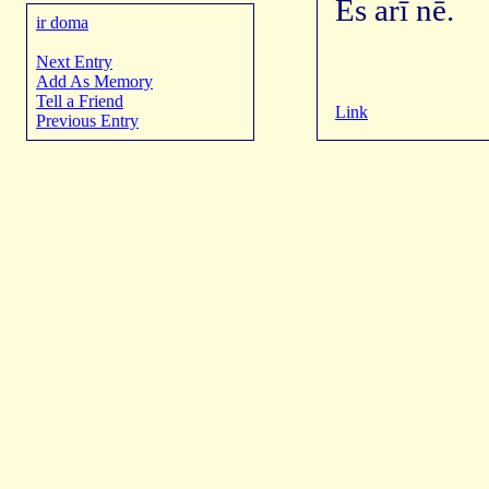
Es arī nē.
ir doma
Next Entry
Add As Memory
Tell a Friend
Link
Previous Entry