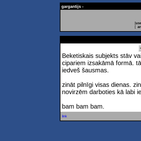
gargantijs -
[
use
[
ar
Beketiskais subjekts stāv vai
cipariem izsakāmā formā. tā 
iedveš šausmas.
zināt pilnīgi visas dienas. zi
novirzēm darboties kā labi i
bam bam bam.
link