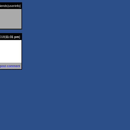
riends
|
userinfo
]
018|
11:31 pm
]
post comment