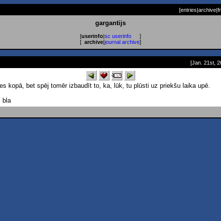
[
entries
|
archive
|
f
gargantijs
[
userinfo
|
sc userinfo
]
[
archive
|
journal archive
]
[Jan. 21st, 2
ies kopā, bet spēj tomēr izbaudīt to, ka, lūk, tu plūsti uz priekšu laika upē.
, bla