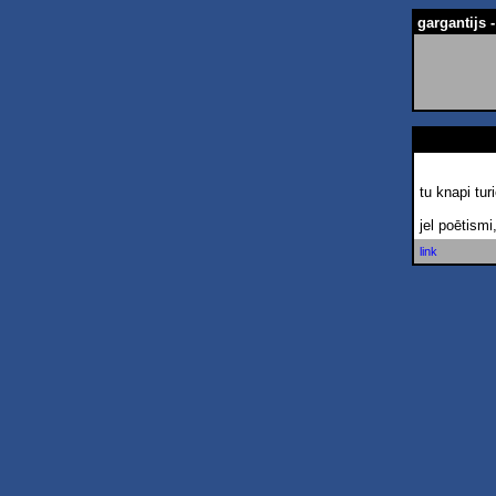
gargantijs -
tu knapi tur
jel poētismi
link