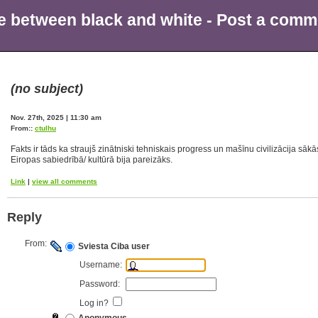
ine between black and white - Post a com
(no subject)
Nov. 27th, 2025 | 11:30 am
From::
ctulhu
Fakts ir tāds ka straujš zinātniski tehniskais progress un mašīnu civilizācija sākā
Eiropas sabiedrībā/ kultūrā bija pareizāks.
Link
|
view all comments
Reply
From:
Sviesta Ciba user
Username:
Password:
Log in?