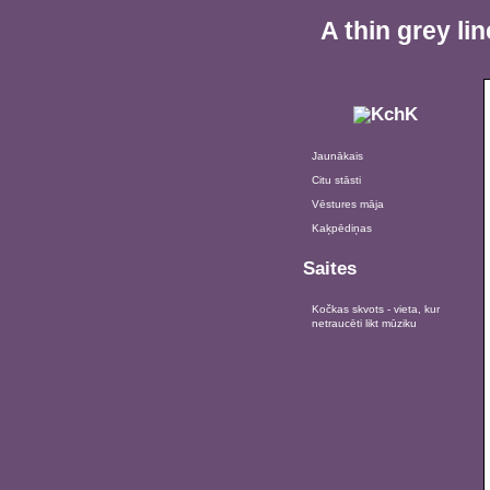
A thin grey l
Jaunākais
Citu stāsti
Vēstures māja
Kaķpēdiņas
Saites
Kočkas skvots - vieta, kur
netraucēti likt mūziku