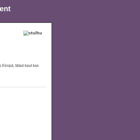
ment
s Eiropā, tātad kaut kas