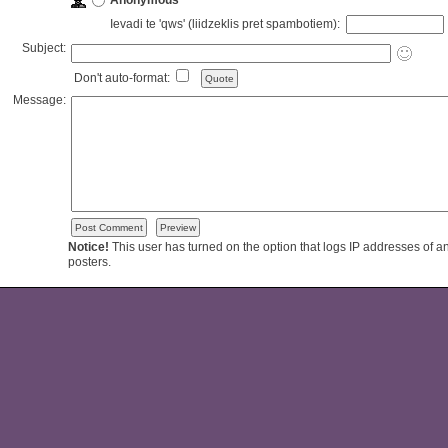
Anonymous
Ievadi te 'qws' (liidzeklis pret spambotiem):
Subject:
Don't auto-format:
Message:
Notice!
This user has turned on the option that logs IP addresses of
posters.