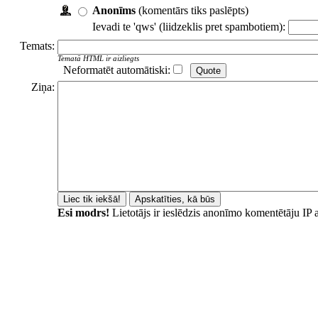
Anonīms
(komentārs tiks paslēpts)
Ievadi te 'qws' (liidzeklis pret spambotiem):
Temats:
Tematā HTML ir aizliegts
Neformatēt automātiski:
Ziņa:
Esi modrs!
Lietotājs ir ieslēdzis anonīmo komentētāju IP 