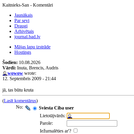
Kaitnieks-San - Komentāri
Jaunākais
Par sevi
Draugi
Arhivētais
journal.bad.lv
Mājas lapu izstrāde
Hostings
Šodien:
10.08.2026
Vārdi:
Inuta, Brencis, Audris
wowow
wrote:
12. Septembris 2009 - 21:44
jā, tas būtu kruta
(
Lasīt komentārus
)
No:
Sviesta Ciba user
Lietotājvārds:
Parole:
Iežurnalēties ar'?