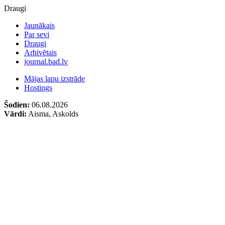
Draugi
Jaunākais
Par sevi
Draugi
Arhivētais
journal.bad.lv
Mājas lapu izstrāde
Hostings
Šodien:
06.08.2026
Vārdi:
Aisma, Askolds