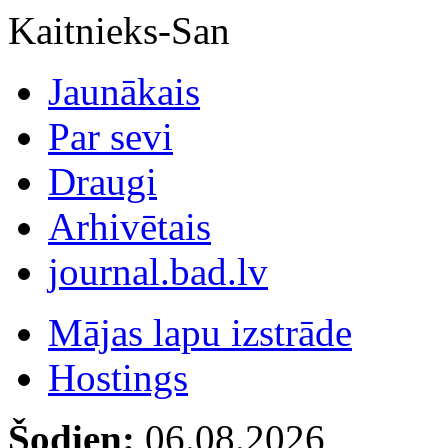
Kaitnieks-San
Jaunākais
Par sevi
Draugi
Arhivētais
journal.bad.lv
Mājas lapu izstrāde
Hostings
Šodien:
06.08.2026