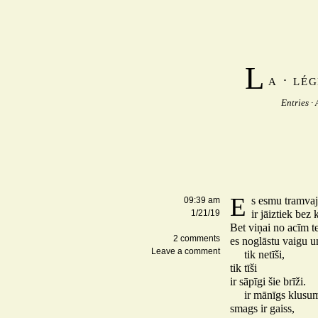
L
a · lé
Entries
·
E
s esmu tramvajs
09:39 am
1/21/19
ir jāiztiek bez
Bet viņai no acīm t
2 comments
es noglāstu vaigu u
Leave a comment
tik netīši,
tik tīši
ir sāpīgi šie brīži.
ir mānīgs klusu
smags ir gaiss,