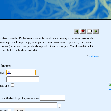
atsācis rakstīt. Pa šo laiku ir sadarīts daudz, esmu mainījis vairākas dzīvesvietas,
iska riņķveida kompozīcija, lai ar jaunu sparu dotos tālāk uz priekšu, ceru, ka ne uz
ko vēlos (bet nekad nav par daudz saprast :D ) un iemācījies. Vairāk rakstīšu iekš
n arī šeit ik pa brīdim parakstīšu.
ir doma
Ciba user
ārds:
ties ar'?
s
 'qws' (liidzeklis pret spambotiem):
tiski: