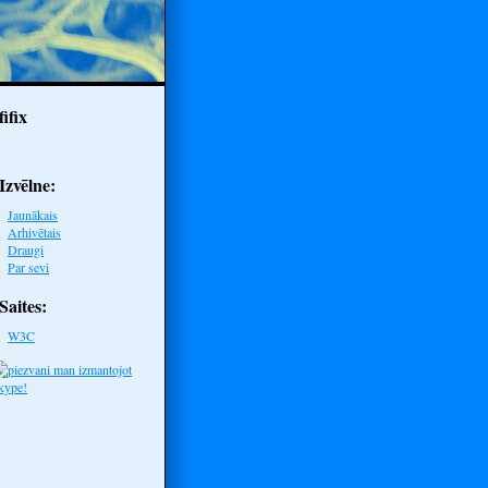
fifix
Izvēlne:
Jaunākais
Arhivētais
Draugi
Par sevi
Saites:
W3C