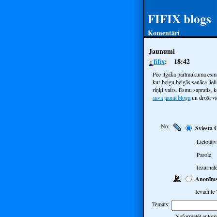
FIFIX blogs
Komentāri
Jaunumi
fifix
18:42
Pēc ilgāka pārtraukuma esmu 
kur beigu beigās sanāca liel
riņķi vairs. Esmu sapratis, 
sava jaunā bloga
un droši vie
No:
Sviesta 
Lietotājv
Parole:
Iežurnalē
Anonīm
Ievadi te
Temats:
Neformatēt automā