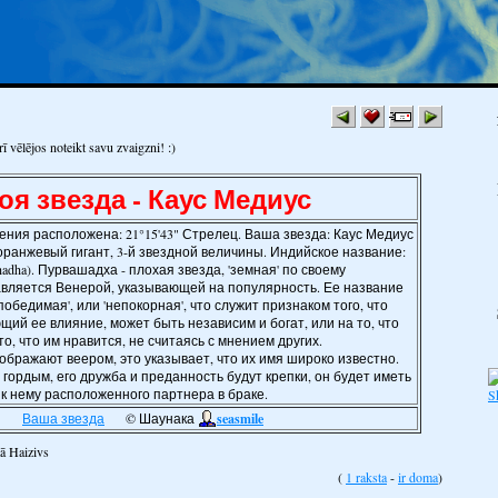
 vēlējos noteikt savu zvaigzni! :)
оя звезда - Каус Медиус
ения расположена: 21°15'43" Стрелец. Ваша звезда: Каус Медиус
оранжевый гигант, 3-й звездной величины. Индийское название:
adha). Пурвашадха - плохая звезда, 'земная' по своему
авляется Венерой, указывающей на популярность. Ее название
победимая', или 'непокорная', что служит признаком того, что
ий ее влияние, может быть независим и богат, или на то, что
о, что им нравится, не считаясь с мнением других.
ображают веером, это указывает, что их имя широко известно.
 гордым, его дружба и преданность будут крепки, он будет иметь
 к нему расположенного партнера в браке.
Ваша звезда
© Шаунака
seasmile
tā Haizivs
1 raksta
ir doma