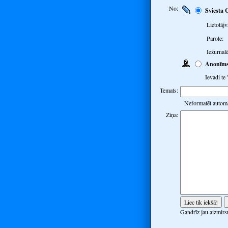
No:
Sviesta 
Lietotājv
Parole:
Iežurnalē
Anonīm
Ievadi te
Temats:
Neformatēt automā
Ziņa:
Gandrīz jau aizmirsu