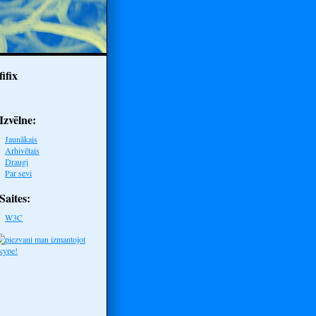
fifix
Izvēlne:
Jaunākais
Arhivētais
Draugi
Par sevi
Saites:
W3C