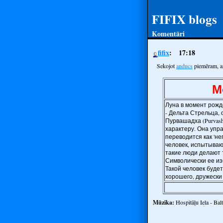
FIFIX blogs
Komentāri
fifix
17:18
Sekojot
anducs
piemēram, arī
М
Луна в момент рожд
- Дельта Стрельца, 
Пурвашадха (Purvash
характеру. Она упр
переводится как 'не
человек, испытывающ
такие люди делают т
Символически ее из
Такой человек будет
хорошего, дружески
Mūzika:
Hospitāļu Iela - Bal