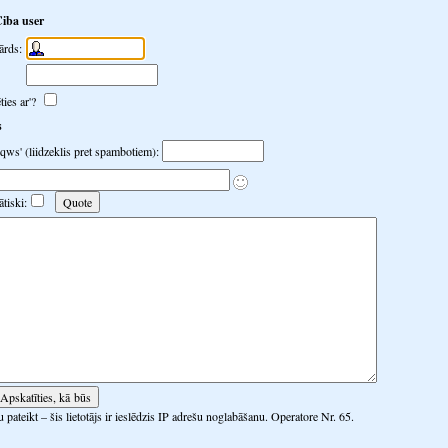
Ciba user
ārds:
ties ar'?
s
 'qws' (liidzeklis pret spambotiem):
tiski:
 pateikt – šis lietotājs ir ieslēdzis IP adrešu noglabāšanu. Operatore Nr. 65.