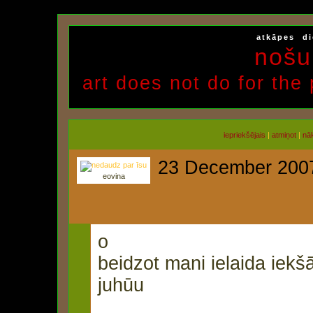
atkāpes
di
nošu
art does not do for the
iepriekšējais
|
atmiņot
|
nā
23 December 200
eovina
o
beidzot mani ielaida iekš
juhūu