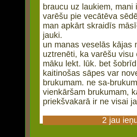
braucu uz laukiem, mani 
varēšu pie vecātēva sēdē
man apkārt skraidīs māsī
jauki.
un manas veselās kājas 
uztrenēti, ka varēšu visu 
māku lekt. lūk. bet šobrīd 
kaitinošas sāpes var nove
brukumam. ne sa-brukum
vienkāršam brukumam, ka
priekšvakarā ir ne visai j
2 jau ieņ