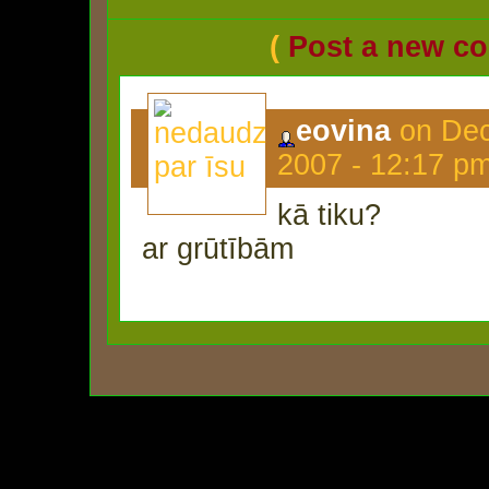
(
Post a new c
eovina
on Dec
2007 - 12:17 p
kā tiku?
ar grūtībām