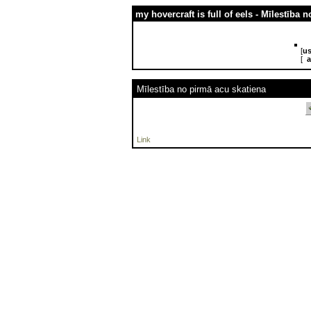
my hovercraft is full of eels - Mīlestība 
[
us
[
a
Mīlestība no pirmā acu skatiena
Link