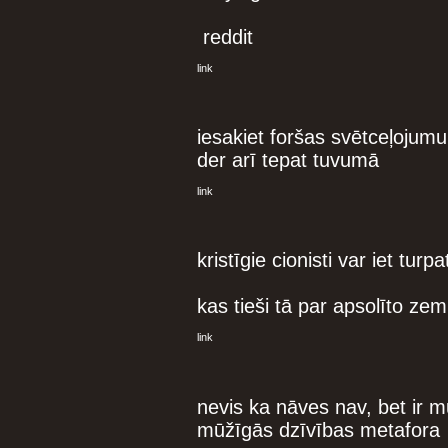
reddit
link
iesakiet foršas svētceļojumu
der arī tepat tuvumā
link
kristīgie cionisti var iet turp
kas tieši tā par apsolīto zem
link
nevis ka nāves nav, bet ir m
mūžīgās dzīvības metafora