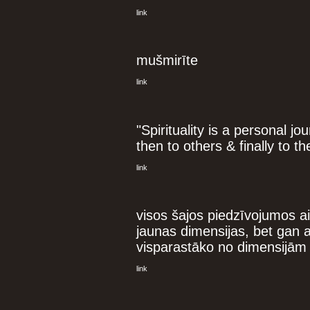
link
mušmirīte
link
"Spirituality is a personal jo
then to others & finally to t
link
visos šajos piedzīvojumos aiz
jaunas dimensijas, bet gan at
visparastāko no dimensijām
link