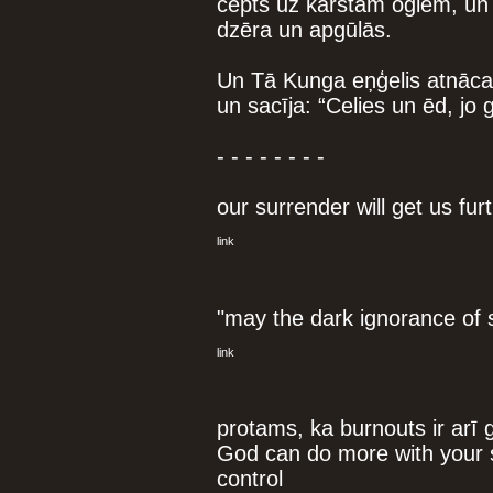
cepts uz karstām oglēm, un 
dzēra un apgūlās.
Un Tā Kunga eņģelis atnāca p
un sacīja: “Celies un ēd, jo g
- - - - - - - -
our surrender will get us fur
link
"may the dark ignorance of s
link
protams, ka burnouts ir arī 
God can do more with your 
control