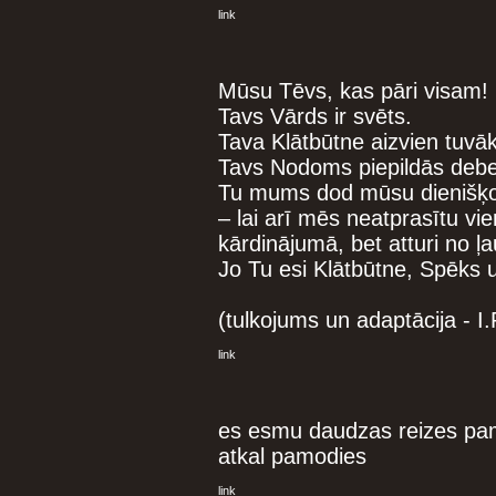
link
Mūsu Tēvs, kas pāri visam!
Tavs Vārds ir svēts.
Tava Klātbūtne aizvien tuvā
Tavs Nodoms piepildās debe
Tu mums dod mūsu dienišķo 
– lai arī mēs neatprasītu v
kārdinājumā, bet atturi no 
Jo Tu esi Klātbūtne, Spēks 
(tulkojums un adaptācija - I
link
es esmu daudzas reizes pamo
atkal pamodies
link