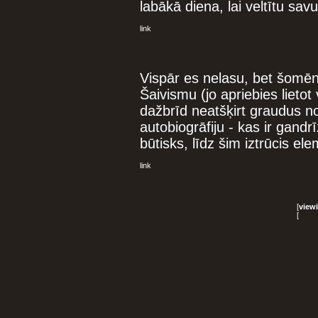
labākā diena, lai veltītu savu
link
Vispār es nelasu, bet šomē
Šaivismu (jo apriebies lietot 
dažbrīd neatšķirt graudus 
autobiogrāfiju - kas ir gandrīz
būtisks, līdz šim iztrūcis 
link
[
view
[