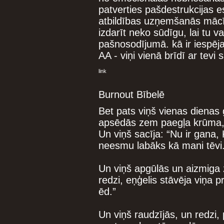
patverties pašdestrukcijas es
atbildības uzņemšanās mācī
izdarīt neko sūdīgu, lai tu 
pašnosodījumā. kā ir iespēja
AA - viņi vienā brīdī ar tevi
link
Burnout Bībelē
Bet pats viņš vienas dienas
apsēdās zem paegļa krūma, u
Un viņš sacīja: “Nu ir gana
neesmu labāks kā mani tēvi.
Un viņš apgūlās un aizmiga
redzi, eņģelis stāvēja viņa p
ēd.”
Un viņš raudzījās, un redzi, 