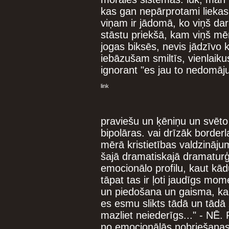
kas gan nepārprotami liekas 
viņam ir jādomā, ko viņš da
stāstu priekšā, kam viņš mē
jogas biksēs, nevis jādzīvo 
iebāzušam smiltīs, vienlaiku
ignorant "es jau to nedomāju
link
praviešu un ķēniņu un svēto 
bipolāras. vai drīzāk borderl
mērā kristietības valdzināju
šajā dramatiskajā dramaturģi
emocionālo profilu, kaut kād
tāpat tas ir ļoti jaudīgs mom
un piedošana un gaisma, kas
es esmu slikts tādā un tādā z
mazliet neiederīgs..." - NĒ. 
no emocionālās nobriešanas n