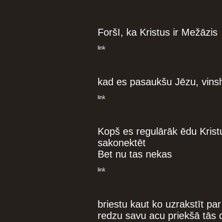
ForšI, ka Kristus ir Mežāzis
link
kad es pasaukšu Jēzu, vins
link
Kopš es regulārāk ēdu Krist
sakonektēt
Bet nu tas nekas
link
briestu kaut ko uzrakstīt pa
redzu savu acu priekšā tās d