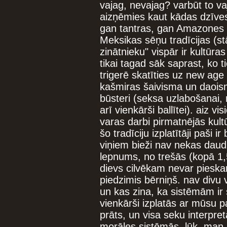
vajag, nevajag? varbūt to va
aizņēmies kaut kādas dzīve
gan tantras, gan Amazones g
Meksikas sēņu tradīcijas (st
zinātnieku" vispār ir kultūr
tikai tagad sāk saprast, ko 
trigerē skatīties uz new age
kašmiras šaivisma un daoism
būsteri (seksa uzlabošanai, 
arī vienkārši ballītei). aiz v
varas darbi pirmatnējās kultū
šo tradīciju izplatītāji paši 
viņiem bieži nav nekas daudz
lepnums, no trešās (kopā 1,5
dievs cilvēkam nevar pieskar
piedzimis bērniņš. nav divu 
un kas zina, ka sistēmām ir 
vienkārši izplatās ar mūsu pa
prāts, un visa seku interpret
morāles sistēmās. lūk, man i