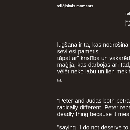
reliģiskais moments
re
[
us
[
a
lūgšana ir tā, kas nodrošina 
sevi esi pametis.
tāpat arī kristība un vakarēd
maģija, kas darbojas arī tad
vēlēt neko labu un lien mek
link
"Peter and Judas both betra
radically different. Peter re
deadly thing because it me
"saying "I do not deserve to 