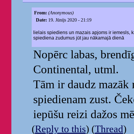
From:
(Anonymous)
Date:
19. Jūnijs 2020 - 21:19
lielais spiediens un mazais apjoms ir iemesls, 
spiediena zudumus jūt jau nākamajā dienā
Nopērc labas, brendī
Continental, utml.
Tām ir daudz mazāk 
spiedienam zust. Ček
iepūšu reizi dažos mē
(
Reply to this
) (
Thread
)