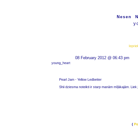
Nesen
N
y
Ieprie
08 February 2012 @ 06:43 pm
young_heart
Pearl Jam - Yellow Ledbetter
Shii dziesma noteikti ir starp manām mīļākajām. Liek
(
Po