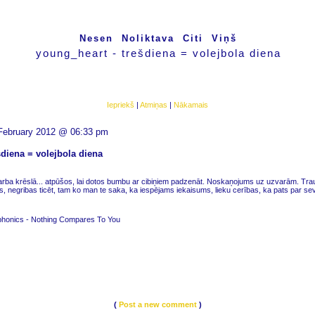
Nesen
Noliktava
Citi
Viņš
young_heart - trešdiena = volejbola diena
Iepriekš
|
Atmiņas
|
Nākamais
February 2012 @ 06:33 pm
šdiena = volejbola diena
arba krēslā... atpūšos, lai dotos bumbu ar cibiņiem padzenāt. Noskaņojums uz uzvarām. Tra
sas, negribas ticēt, tam ko man te saka, ka iespējams iekaisums, lieku cerības, ka pats par sev
honics - Nothing Compares To You
(
Post a new comment
)