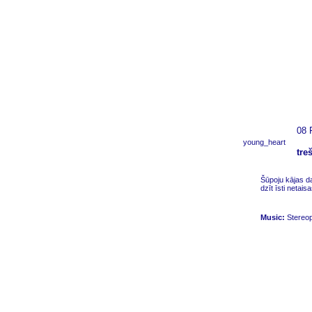
08 
young_heart
tre
Šūpoju kājas d
dzīt īsti netai
Music:
Stereop