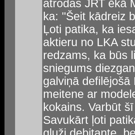
atrodas JRT ēkā Mi
ka: ''Šeit kādreiz bi
Ļoti patika, ka ies
aktieru no LKA st
redzams, ka būs li
sniegums diezgan 
galviņā defilējošā 
meitene ar modele
kokains. Varbūt šī
Savukārt ļoti pati
gluži debitante, be