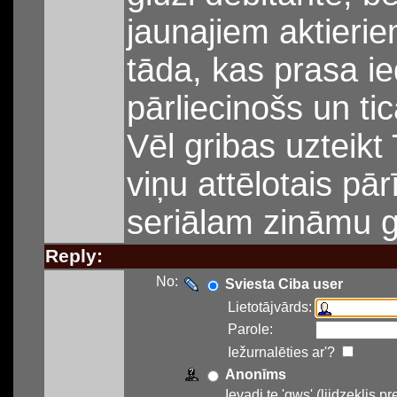
jaunajiem aktierie
tāda, kas prasa ie
pārliecinošs un ti
Vēl gribas uzteikt
viņu attēlotais pārī
seriālam zināmu g
Reply:
No:
Sviesta Ciba user
Lietotājvārds:
Parole:
Iežurnalēties ar'?
Anonīms
Ievadi te 'qws' (liidzeklis 