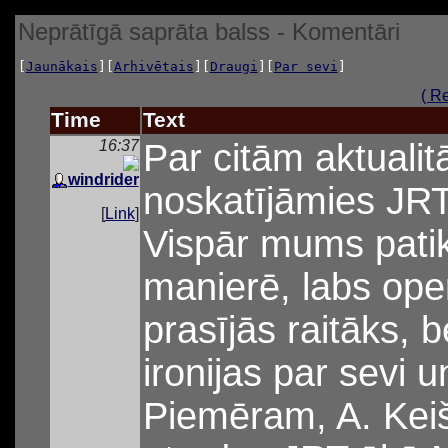
Neprātīgā saprāta balss - Komentāri
[
Jaunākais
][
Arhivētais
][
Draugi
][
Par sevi
]
( R
Time
Text
16:37
Par citām aktuali
windrider
noskatījāmies JRT 
[
Link
]
Vispār mums pat
manierē, labs ope
prasījās raitāks, 
ironijas par sevi 
Piemēram, A. Keišs