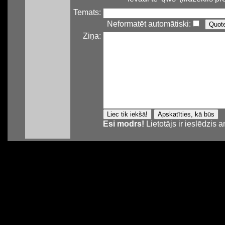
Temats:
Neformatēt automātiski:
Ziņa:
Esi modrs!
Lietotājs ir ieslēdzis