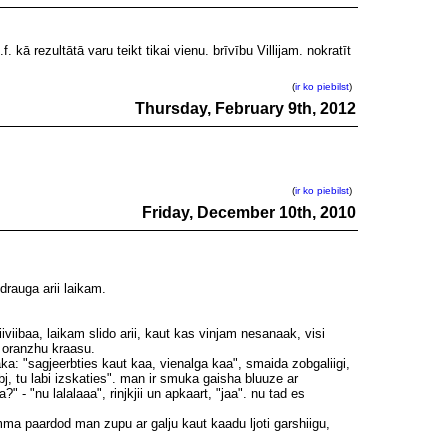
f. kā rezultātā varu teikt tikai vienu. brīvību Villijam. nokratīt
(
ir ko piebilst
)
Thursday, February 9th, 2012
(
ir ko piebilst
)
Friday, December 10th, 2010
drauga arii laikam.
iviibaa, laikam slido arii, kaut kas vinjam nesanaak, visi
n oranzhu kraasu.
: "sagjeerbties kaut kaa, vienalga kaa", smaida zobgaliigi,
j, tu labi izskaties". man ir smuka gaisha bluuze ar
- "nu lalalaaa", rinjkjii un apkaart, "jaa". nu tad es
mma paardod man zupu ar galju kaut kaadu ljoti garshiigu,