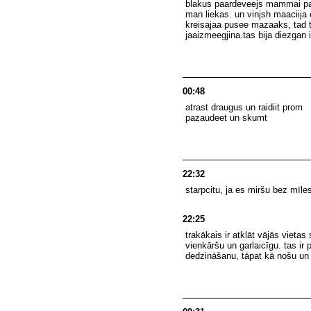
blakus paardeveejs mammai paar
man liekas. un vinjsh maaciija 
kreisajaa pusee mazaaks, tad t
jaaizmeegjina.tas bija diezgan i
00:48
atrast draugus un raidiit prom
pazaudeet un skumt
22:32
starpcitu, ja es miršu bez mīle
22:25
trakākais ir atklāt vājās vietas
vienkāršu un garlaicīgu. tas ir 
dedzināšanu, tāpat kā nošu un 