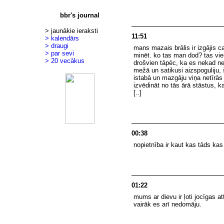
bbr's journal
> jaunākie ieraksti
11:51
> kalendārs
> draugi
mans mazais brālis ir izgājis ca
> par sevi
minēt. ko tas man dod? tas vien
> 20 vecākus
drošvien tāpēc, ka es nekad neb
mežā un satikusi aizspoguliju, 
istabā un mazgāju viņa netīrās
izvēdināt no tās ārā stāstus, k
[..]
00:38
nopietnība ir kaut kas tāds kas
01:22
mums ar dievu ir ļoti jocīgas a
vairāk es arī nedomāju.