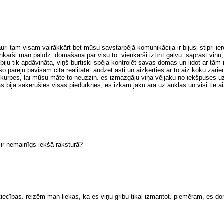
uri tam visam vairākkārt bet mūsu savstarpējā komunikācija ir bijusi stipri ier
kārši man palīdz. domāšana par visu to. vienkārši iztīrīt galvu. saprast viņu
iju tik apdāvināta, viņš burtiski spēja kontrolēt savas domas un lidot ar tām 
šo pāreju pavisam citā realitātē. audzēt asti un aizķerties ar to aiz koku zari
 kurpes, lai mūsu māte to neuzzin. es izmazgāju viņa vējjaku no iekšpuses uz
as bija saķērušies visās piedurknēs, es izkāru jaku ārā uz auklas un visi tie
 ir nemainīgs iekšā raksturā?
ttiecības. reizēm man liekas, ka es viņu gribu tikai izmantot. piemēram, es do