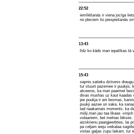
22:52
iemīlēšanās ir viena jocīga lieta
no pleciem šo piespiešanās sm
13:43
līdz ko kāds man iepatīkas tā 
15:43
sapnis.satieku dziivess draugu
tur stuurii pazemee ir puukjis, 
atceeros, ka man paarmet bezda
divas mushas uz kaut kaadas 
pie puukja ir arii liesmas, kars
puukji aazee un saka, ka sanaak
tad naakamais moments, ka dzii
miilji,man jau taa likaas -vinj
volaaniem, bet melnas bikses. sk
aizskrienu paargjeerbties, lai p
pa celjam ieeju veikalaa sagri
vistas galjas zupu laikam, tur i