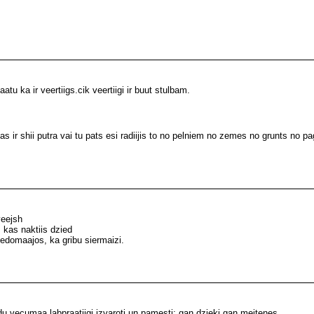
atu ka ir veertiigs.cik veertiigi ir buut stulbam.
 ir shii putra vai tu pats esi radiijis to no pelniem no zemes no grunts no p
veejsh
 kas naktiis dzied
iedomaajos, ka gribu siermaizi.
 vecumaa labpraatiigi izvaroti un pamesti; gan dzjeki gan meitenes