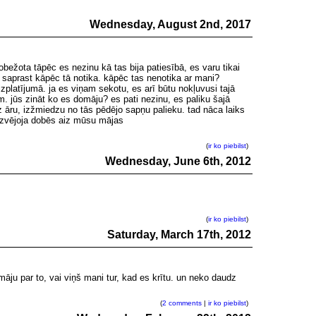
Wednesday, August 2nd, 2017
obežota tāpēc es nezinu kā tas bija patiesībā, es varu tikai
, saprast kāpēc tā notika. kāpēc tas nenotika ar mani?
izplatījumā. ja es viņam sekotu, es arī būtu nokļuvusi tajā
em. jūs zināt ko es domāju? es pati nezinu, es paliku šajā
 āru, izžmiedzu no tās pēdējo sapņu palieku. tad nāca laiks
 aizvējoja dobēs aiz mūsu mājas
(
ir ko piebilst
)
Wednesday, June 6th, 2012
(
ir ko piebilst
)
Saturday, March 17th, 2012
māju par to, vai viņš mani tur, kad es krītu. un neko daudz
(
2 comments
|
ir ko piebilst
)