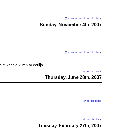
(
2 comments
|
ir ko piebilst
)
Sunday, November 4th, 2007
(
2 comments
|
ir ko piebilst
)
 mikseeja,kursh to dariija.
(
ir ko piebilst
)
Thursday, June 28th, 2007
(
ir ko piebilst
)
(
ir ko piebilst
)
Tuesday, February 27th, 2007