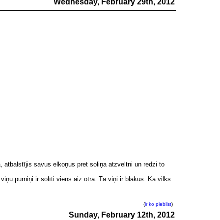
Wednesday, February 29th, 2012
atbalstījis savus elkoņus pret soliņa atzveltni un redzi to
u purniņi ir solīti viens aiz otra. Tā viņi ir blakus. Kā vilks
(
ir ko piebilst
)
Sunday, February 12th, 2012