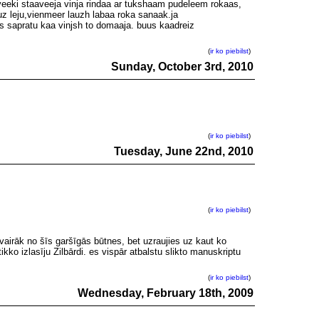
veeki staaveeja vinja rindaa ar tukshaam pudeleem rokaas,
 uz leju,vienmeer lauzh labaa roka sanaak.ja
es sapratu kaa vinjsh to domaaja. buus kaadreiz
(
ir ko piebilst
)
Sunday, October 3rd, 2010
(
ir ko piebilst
)
Tuesday, June 22nd, 2010
(
ir ko piebilst
)
l vairāk no šīs garšīgās būtnes, bet uzraujies uz kaut ko
ikko izlasīju Zilbārdi. es vispār atbalstu slikto manuskriptu
(
ir ko piebilst
)
Wednesday, February 18th, 2009