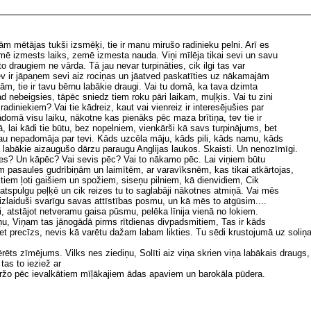
ām mētājas tukši izsmēķi, tie ir manu mirušo radinieku pelni. Arī es
mē izmests laiks, zemē izmesta nauda. Viņi mīlēja tikai sevi un savu
o draugiem ne vārda. Tā jau nevar turpināties, cik ilgi tas var
tev ir jāpaņem sevi aiz rociņas un jāatved paskatīties uz nākamajām
m, tie ir tavu bērnu labākie draugi. Vai tu domā, ka tava dzimta
ad nebeigsies, tāpēc sniedz tiem roku pāri laikam, muļķis. Vai tu zini
diniekiem? Vai tie kādreiz, kaut vai vienreiz ir interesējušies par
jādomā visu laiku, nākotne kas pienāks pēc maza brītiņa, tev tie ir
ā, lai kādi tie būtu, bez nopelniem, vienkārši kā savs turpinājums, bet
 jau nepadomāja par tevi. Kāds uzcēla māju, kāds pili, kāds namu, kāds
ā labākie aizaugušo dārzu paraugu Anglijas laukos. Skaisti. Un nenozīmīgi.
ējies? Un kāpēc? Vai sevis pēc? Vai to nākamo pēc. Lai viņiem būtu
pasaules gudrībiņām un laimītēm, ar varavīksnēm, kas tikai atkārtojas,
ktiem ļoti gaišiem un spožiem, siseņu pilniem, kā dienvidiem, Cik
 atspulgu peļķē un cik reizes tu to saglabāji nākotnes atmiņā. Vai mēs
 izlaiduši svarīgu savas attīstības posmu, un kā mēs to atgūsim....
ki, atstājot netveramu gaisa pūsmu, pelēka līnija vienā no lokiem.
ņu, Viņam tas jānogādā pirms rītdienas divpadsmitiem, Tas ir kāds
t precīzs, nevis kā varētu dažam labam likties. Tu sēdi krustojumā uz soliņa, 
ēts zīmējums. Vilks nes ziediņu, Solīti aiz viņa skrien viņa labākais draugs, viņ
tas to ieziež ar
ržo pēc ievalkātiem mīļākajiem ādas apaviem un barokāla pūdera.