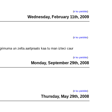
(
ir ko piebilst
)
Wednesday, February 11th, 2009
(
ir ko piebilst
)
agrimuma un zelta.aartpraats kaa tu man izteci caur
(
ir ko piebilst
)
Monday, September 29th, 2008
(
ir ko piebilst
)
Thursday, May 29th, 2008