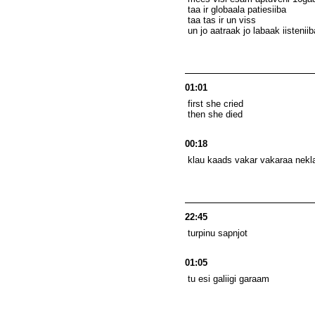
taa ir globaala patiesiiba
taa tas ir un viss
un jo aatraak jo labaak iistenii
01:01
first she cried
then she died
00:18
klau kaads vakar vakaraa neklau
22:45
turpinu sapnjot
01:05
tu esi galiigi garaam