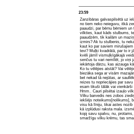
23:59
Zanzibāras galvaspilsētā uz iel
no tiem neko neieguvu, itkā ze
paaudzi, par bērnu bērniem un t
vilkties, kaut kāds stulbums, 
paaudzēm, tik kailām un maziņā
izmirs? Ak tu stulbenis, tu nek
kaut ko par saviem mirušajiem ra
tevi? Muļķi kvadrātā, par to ir 
kvēli jāmīl vismuļķīgākajā veid
senčus tu vari nemīlēt, jo viņi
iekārtoja dārzu, kas aizauga k
Ko tu vēlējies atstāt? Vai vēl
biezāka sega ar visām mazajām 
bet nekad tā nejūtas, ar saullē
reizes tu nopriecājies par savu
esam tikuši tālāk vai vienkārši
Hmm.. Cauri pilsētai izauļo vil
Vilku barvedis nes zobos ziedi
iekšējs noteikums[nolikums], be
visu kā līniju, tikai astes nozib
kā izplūdusi raksta mala. izsmēr
kopj savu spalvu, nu, protams, 
smaržīgu vilku krēmu, tas sma