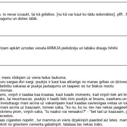
. to nevar izsaukt, lai kā gribētos. [nu kā var kaut ko tādu iedomāties]. pfff...f.
agumu un doties tālāk.
viņam apkārt uzrodas vesela ARMIJA pielūdzēju un labāku draugu hihihii
, mees slidojam uz viena ledus laukuma.
kuru sargaa divi sargi. puukjis ir kaut kaa atkariigs no manas gribas un dziives
rbiibu sakaraa ar puukja jautaajumu un taapeec es tur blakus nositu
virsmas.
tums, vinjsh ir taadaa kaa kraataa. kaut kaads moments, kad vinjsh tiek arii bri
s, lai neuztraucas. puukjis ir taads liels iists puukjis ar bruunu, saarkanu u
vesdraugs mani aicina uz vakarinjaam kaut kaadaa saviesiigaa vietaa un saka
sh mani aicina uz kaazaam, tomeer saka, "ko nu, ko nu -tev nav nekas jaagjeerb
rienu prom, vinjsh saka, "tu naaksi vai nenaaksi?" - "bet tad uz kaazaam, ja?" 
receetos.
baas cigaretes nopirkt , tur mamma un viens dzjekinjsh paardod aiz letes. ma
ekriit no griestiem cementa gabalinjsh. lalalaaa tas nekas traks.