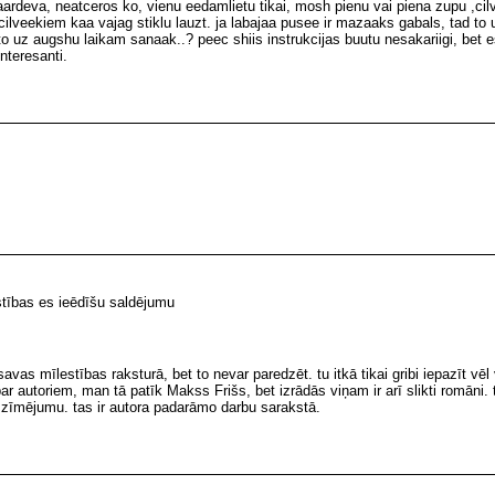
deva, neatceros ko, vienu eedamlietu tikai, mosh pienu vai piena zupu ,cil
cilveekiem kaa vajag stiklu lauzt. ja labajaa pusee ir mazaaks gabals, tad to
o uz augshu laikam sanaak..? peec shiis instrukcijas buutu nesakariigi, bet 
nteresanti.
stības es ieēdīšu saldējumu
 savas mīlestības raksturā, bet to nevar paredzēt. tu itkā tikai gribi iepazīt vē
par autoriem, man tā patīk Makss Frišs, bet izrādās viņam ir arī slikti romāni. t
zīmējumu. tas ir autora padarāmo darbu sarakstā.