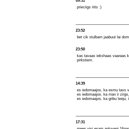
09:31
prieciigs riits :)
23:52
bet cik stulbam jaabuut lai doma
23:50
kas tavaas iekshaas vaaraas kas
pirkstiem.
14:39
es iedomaajos, ka esmu tavs 
es iedomaajos, ka man ir zirgs,
es iedomaajos, ka gribu teeju, 
17:31
mees visi esam aptuveni 16gadu